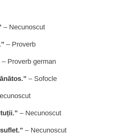
”
– Necunoscut
.”
– Proverb
”
– Proverb german
sănătos.”
– Sofocle
ecunoscut
uții.”
– Necunoscut
suflet.”
– Necunoscut