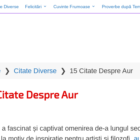
te Diverse
Felicitări
Cuvinte Frumoase
Proverbe după Tem
e
❯
Citate Diverse
❯
15 Citate Despre Aur
Citate Despre Aur
 a fascinat și captivat omenirea de-a lungul seco
la motiv de inspirație pentru artiști și filozofi,
au