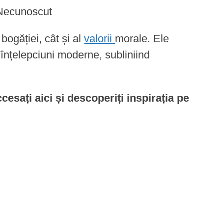
Necunoscut
bogăției, cât și al
valorii
morale. Ele
 înțelepciuni moderne, subliniind
ccesați aici și descoperiți inspirația pe