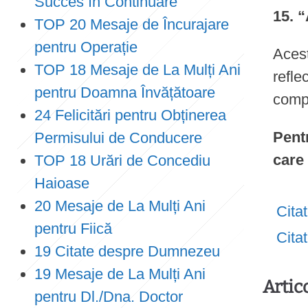
Succes în Continuare
15. 
TOP 20 Mesaje de Încurajare
pentru Operație
Acest
TOP 18 Mesaje de La Mulți Ani
refle
pentru Doamna Învățătoare
compl
24 Felicitări pentru Obținerea
Pent
Permisului de Conducere
care 
TOP 18 Urări de Concediu
Haioase
20 Mesaje de La Mulți Ani
Cita
pentru Fiică
Cita
19 Citate despre Dumnezeu
19 Mesaje de La Mulți Ani
Artic
pentru Dl./Dna. Doctor