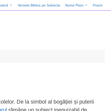
atică
Versete Biblice pe Subiecte
Nume Pisici
Poezii
lelor. De la simbol al bogăției și puterii
rul
rămâne un subiect inepuizabil de