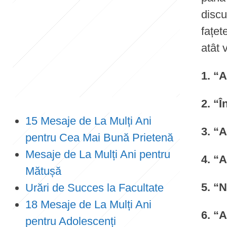
discu
e
fațet
n
atât 
t
1. “A
2. “Î
15 Mesaje de La Mulți Ani
3. “A
pentru Cea Mai Bună Prietenă
Mesaje de La Mulți Ani pentru
4. “
Mătușă
5. “N
Urări de Succes la Facultate
18 Mesaje de La Mulți Ani
6. “A
pentru Adolescenți