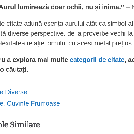
“Aurul luminează doar ochii, nu și inima.”
– 
e citate adună esența aurului atât ca simbol al 
ctă diverse perspective, de la proverbe vechi la
exitatea relației omului cu acest metal prețios.
ru a explora mai multe
categorii de citate
, a
o căutați.
te Diverse
te
,
Cuvinte Frumoase
ole Similare