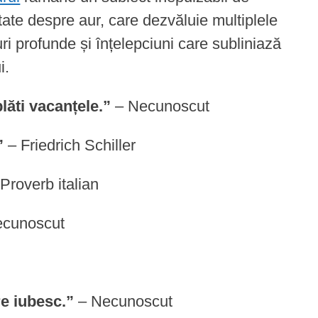
citate despre aur, care dezvăluie multiplele
ri profunde și înțelepciuni care subliniază
i.
lăti vacanțele.”
– Necunoscut
”
– Friedrich Schiller
Proverb italian
cunoscut
re iubesc.”
– Necunoscut