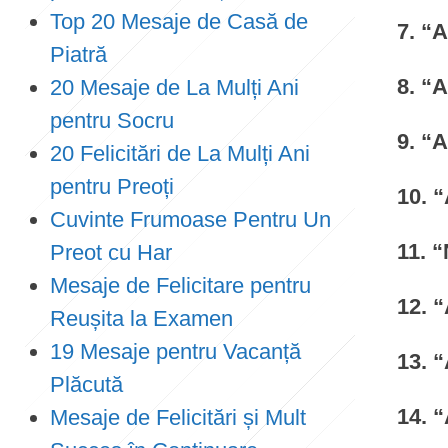
Top 20 Mesaje de Casă de
7. “A
Piatră
8. “
20 Mesaje de La Mulți Ani
pentru Socru
9. “A
20 Felicitări de La Mulți Ani
pentru Preoți
10. “
Cuvinte Frumoase Pentru Un
11. 
Preot cu Har
Mesaje de Felicitare pentru
12. 
Reușita la Examen
19 Mesaje pentru Vacanță
13. “
Plăcută
14. “
Mesaje de Felicitări și Mult