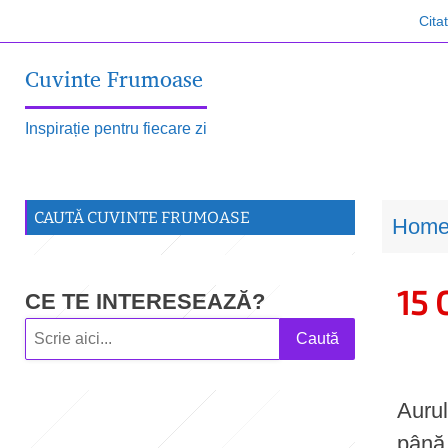
S
Cita
k
Cuvinte Frumoase
i
p
Inspirație pentru fiecare zi
t
o
m
CAUTĂ CUVINTE FRUMOASE
Hom
a
i
15 
CE TE INTERESEAZĂ?
n
Caută
c
o
Aurul
n
până 
t