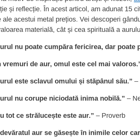
ție și reflecție. În acest articol, am adunat 15 
e ale acestui metal prețios. Vei descoperi gându
valoarea materială, cât și cea spirituală a aurulu
urul nu poate cumpăra fericirea, dar poate p
n vremuri de aur, omul este cel mai valoros.
urul este sclavul omului și stăpânul său.”
– 
Aurul nu corupe niciodată inima nobilă.”
– Ne
u tot ce strălucește este aur.”
– Proverb
devăratul aur se găsește în inimile celor ca