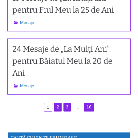
pentru Fiul Meu la 25 de Ani
Mesaje
24 Mesaje de „La Mulți Ani”
pentru Băiatul Meu la 20 de
Ani
Mesaje
P
2
3
…
16
1
o
s
t
CAUTĂ CUVINTE FRUMOASE