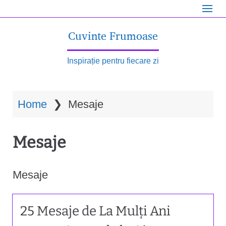
S
k
Cuvinte Frumoase
i
p
Inspirație pentru fiecare zi
t
o
Home
❯
Mesaje
m
a
Mesaje
i
n
c
Mesaje
o
n
25 Mesaje de La Mulți Ani
t