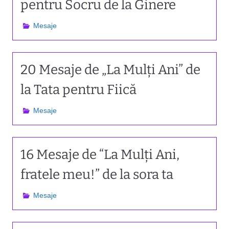
pentru Socru de la Ginere
e
Mesaje
n
t
20 Mesaje de „La Mulți Ani” de
la Tata pentru Fiică
Mesaje
16 Mesaje de “La Mulți Ani,
fratele meu!” de la sora ta
Mesaje