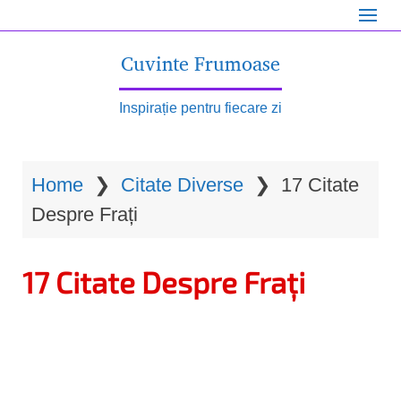
S
k
Cuvinte Frumoase
i
p
Inspirație pentru fiecare zi
t
o
Home
❯
Citate Diverse
❯
17 Citate
m
Despre Frați
a
i
17 Citate Despre Frați
n
c
o
n
t