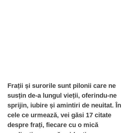
e
n
t
Frații și surorile sunt pilonii care ne
susțin de-a lungul vieții, oferindu-ne
sprijin, iubire și amintiri de neuitat. În
cele ce urmează, vei găsi 17 citate
despre frați, fiecare cu o mică