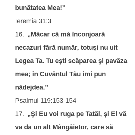
bunătatea Mea!”
Ieremia 31:3
„Măcar că mă înconjoară
necazuri fără număr, totuşi nu uit
Legea Ta. Tu eşti scăparea şi pavăza
mea; în Cuvântul Tău îmi pun
nădejdea.”
Psalmul 119:153-154
„Şi Eu voi ruga pe Tatăl, şi El vă
va da un alt Mângâietor, care să