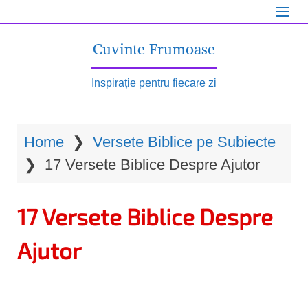
S
k
Cuvinte Frumoase
i
p
Inspirație pentru fiecare zi
t
o
Home
❯
Versete Biblice pe Subiecte
m
❯
17 Versete Biblice Despre Ajutor
a
i
17 Versete Biblice Despre
n
c
Ajutor
o
n
t