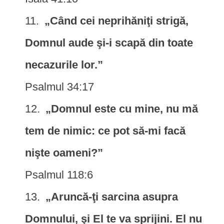
„Când cei neprihăniţi strigă,
Domnul aude şi-i scapă din toate
necazurile lor.”
Psalmul 34:17
„Domnul este cu mine, nu mă
tem de nimic: ce pot să-mi facă
nişte oameni?”
Psalmul 118:6
„Aruncă-ţi sarcina asupra
Domnului, şi El te va sprijini. El nu