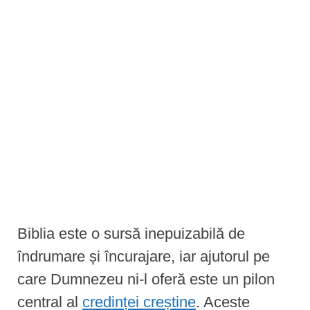
e
n
t
Biblia este o sursă inepuizabilă de
îndrumare și încurajare, iar ajutorul pe
care Dumnezeu ni-l oferă este un pilon
central al
credinței creștine
. Aceste