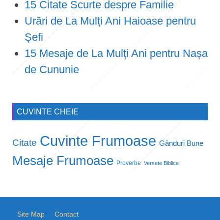
15 Citate Scurte despre Familie
Urări de La Mulți Ani Haioase pentru
Șefi
15 Mesaje de La Mulți Ani pentru Nașa
de Cununie
CUVINTE CHEIE
Cuvinte Frumoase
Citate
Gânduri Bune
Mesaje Frumoase
Proverbe
Versete Biblice
Site Map
Contact