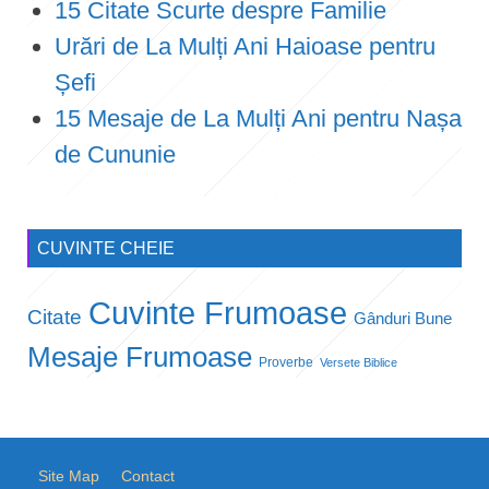
15 Citate Scurte despre Familie
Urări de La Mulți Ani Haioase pentru
Șefi
15 Mesaje de La Mulți Ani pentru Nașa
de Cununie
CUVINTE CHEIE
Cuvinte Frumoase
Citate
Gânduri Bune
Mesaje Frumoase
Proverbe
Versete Biblice
Site Map
Contact