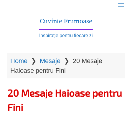
S
k
Cuvinte Frumoase
i
p
Inspirație pentru fiecare zi
t
o
Home
❯
Mesaje
❯
20 Mesaje
m
Haioase pentru Fini
a
i
20 Mesaje Haioase pentru
n
c
Fini
o
n
t