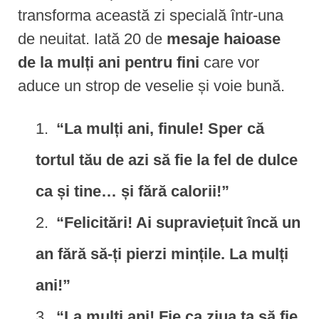
transforma această zi specială într-una
de neuitat. Iată 20 de
mesaje haioase
de la mulți ani pentru fini
care vor
aduce un strop de veselie și voie bună.
“La mulți ani, finule! Sper că
tortul tău de azi să fie la fel de dulce
ca și tine… și fără calorii!”
“Felicitări! Ai supraviețuit încă un
an fără să-ți pierzi mințile. La mulți
ani!”
“La mulți ani! Fie ca ziua ta să fie