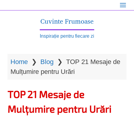
S
k
Cuvinte Frumoase
i
p
Inspirație pentru fiecare zi
t
o
Home
❯
Blog
❯
TOP 21 Mesaje de
m
Mulțumire pentru Urări
a
i
TOP 21 Mesaje de
n
c
Mulțumire pentru Urări
o
n
t