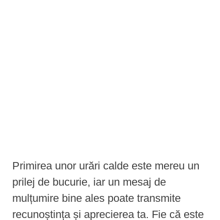
e
n
t
Primirea unor urări calde este mereu un
prilej de bucurie, iar un mesaj de
mulțumire bine ales poate transmite
recunoștința și aprecierea ta. Fie că este