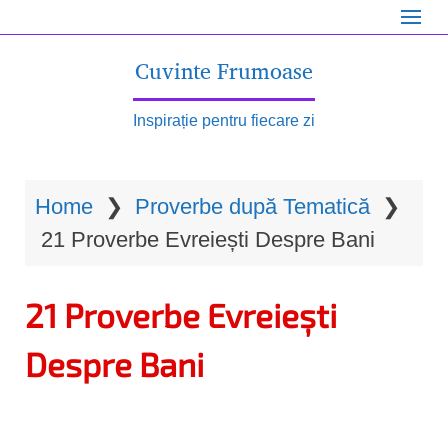
S
k
Cuvinte Frumoase
i
p
Inspirație pentru fiecare zi
t
o
Home
❯
Proverbe după Tematică
❯
m
21 Proverbe Evreiești Despre Bani
a
i
21 Proverbe Evreiești
n
c
Despre Bani
o
n
t