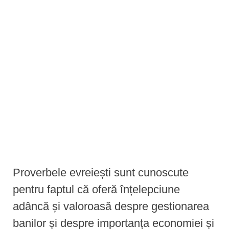
e
n
t
Proverbele evreiești sunt cunoscute
pentru faptul că oferă înțelepciune
adâncă și valoroasă despre gestionarea
banilor și despre importanța economiei și