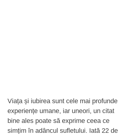
e
n
t
Viața și iubirea sunt cele mai profunde
experiențe umane, iar uneori, un citat
bine ales poate să exprime ceea ce
simțim în adâncul sufletului. Iată 22 de