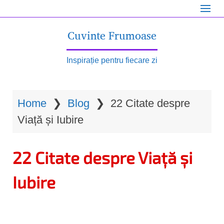
S
k
Cuvinte Frumoase
i
p
Inspirație pentru fiecare zi
t
o
Home
❯
Blog
❯
22 Citate despre
m
Viață și Iubire
a
i
22 Citate despre Viață și
n
c
Iubire
o
n
t