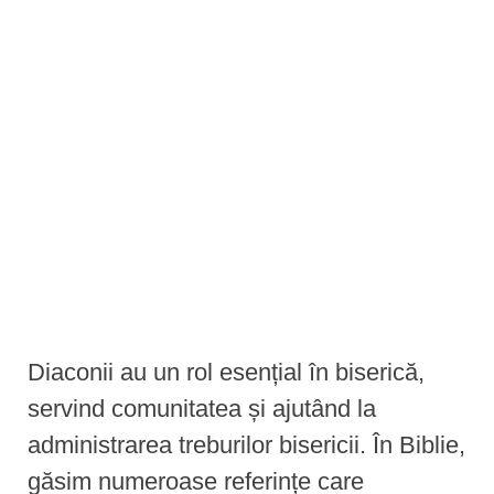
e
n
t
Diaconii au un rol esențial în biserică,
servind comunitatea și ajutând la
administrarea treburilor bisericii. În Biblie,
găsim numeroase referințe care