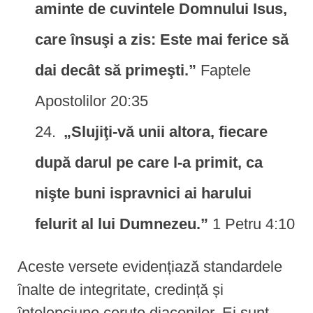
aminte de cuvintele Domnului Isus,
care însuşi a zis: Este mai ferice să
dai decât să primeşti.”
Faptele
Apostolilor 20:35
„Slujiţi-vă unii altora, fiecare
după darul pe care l-a primit, ca
nişte buni ispravnici ai harului
felurit al lui Dumnezeu.”
1 Petru 4:10
Aceste versete evidențiază standardele
înalte de integritate, credință și
înțelepciune cerute diaconilor. Ei sunt