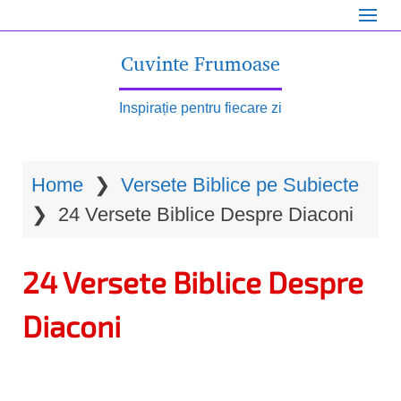
S
k
Cuvinte Frumoase
i
p
Inspirație pentru fiecare zi
t
o
Home
❯
Versete Biblice pe Subiecte
m
❯
24 Versete Biblice Despre Diaconi
a
i
24 Versete Biblice Despre
n
c
Diaconi
o
n
t