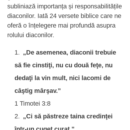
subliniază importanța și responsabilitățile
diaconilor. Iată 24 versete biblice care ne
oferă o înțelegere mai profundă asupra
rolului diaconilor.
„De asemenea, diaconii trebuie
să fie cinstiţi, nu cu două feţe, nu
dedaţi la vin mult, nici lacomi de
câştig mârşav.”
1 Timotei 3:8
„Ci să păstreze taina credinţei
într-un cuget curat.”