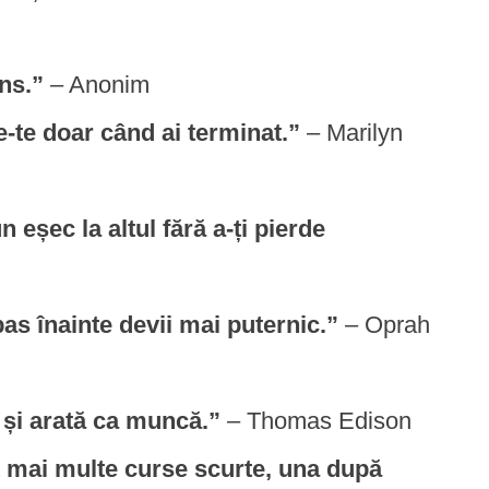
ins.”
– Anonim
e-te doar când ai terminat.”
– Marilyn
n eșec la altul fără a-ți pierde
pas înainte devii mai puternic.”
– Oprah
 și arată ca muncă.”
– Thomas Edison
t mai multe curse scurte, una după