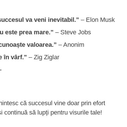
succesul va veni inevitabil.”
– Elon Musk
u este prea mare.”
– Steve Jobs
recunoaște valoarea.”
– Anonim
 în vârf.”
– Zig Ziglar
ntesc că succesul vine doar prin efort
i continuă să lupți pentru visurile tale!