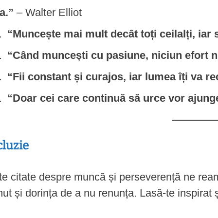
ta.”
– Walter Elliot
“Muncește mai mult decât toți ceilalți, iar 
“Când muncești cu pasiune, niciun efort n
“Fii constant și curajos, iar lumea îți va 
“Doar cei care continuă să urce vor ajunge
luzie
e citate despre muncă și perseverență ne reami
nut și dorința de a nu renunța. Lasă-te inspirat ș