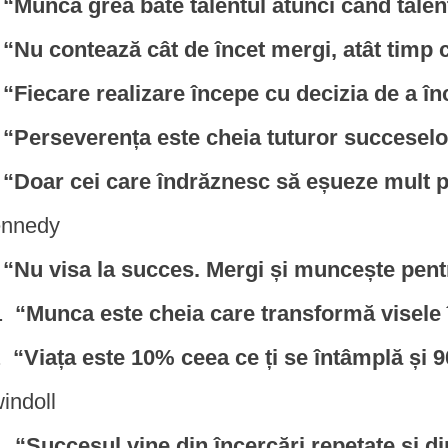
“Munca grea bate talentul atunci când tale
“Nu contează cât de încet mergi, atât timp c
“Fiecare realizare începe cu decizia de a în
“Perseverența este cheia tuturor succeselo
“Doar cei care îndrăznesc să eșueze mult po
nnedy
“Nu visa la succes. Mergi și muncește pentr
“Munca este cheia care transformă visele î
“Viața este 10% ceea ce ți se întâmplă și 
indoll
“Succesul vine din încercări repetate și d