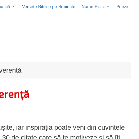
atică
Versete Biblice pe Subiecte
Nume Pisici
Poezii
verență
verență
te, iar inspirația poate veni din cuvintele
ă 30 de citate care să te motiveze și să îți