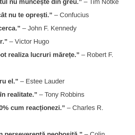
ntul nu muncește din greu.”
– Tim Notke
ât nu te oprești.”
– Confucius
cerca.”
– John F. Kennedy
r.”
– Victor Hugo
t realiza lucruri mărețe.”
– Robert F.
u el.”
– Estee Lauder
n realitate.”
– Tony Robbins
90% cum reacționezi.”
– Charles R.
in perseverență neobosită.”
– Colin