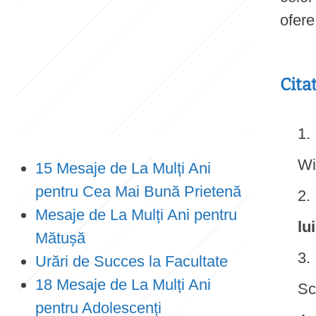
ofere
e
n
t
Cita
Wi
15 Mesaje de La Mulți Ani
pentru Cea Mai Bună Prietenă
Mesaje de La Mulți Ani pentru
lui
Mătușă
Urări de Succes la Facultate
18 Mesaje de La Mulți Ani
Sc
pentru Adolescenți