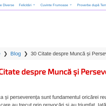
te Diverse
Felicitări
Cuvinte Frumoase
Proverbe după Tem
e
❯
Blog
❯
30 Citate despre Muncă și Perse
Citate despre Muncă și Perse
 și perseverența sunt fundamentul oricărei reuși
 care au trecut prin provocări și au triumfat. Iat