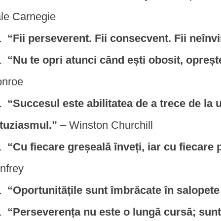
le Carnegie
“Fii perseverent. Fii consecvent. Fii neînv
“Nu te opri atunci când ești obosit, opreșt
nroe
“Succesul este abilitatea de a trece de la u
tuziasmul.”
– Winston Churchill
“Cu fiecare greșeală înveți, iar cu fiecare 
nfrey
“Oportunitățile sunt îmbrăcate în salopete
“Perseverența nu este o lungă cursă; sun