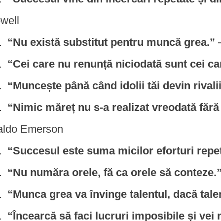
well
“Nu există substitut pentru muncă grea.”
“Cei care nu renunță niciodată sunt cei ca
“Muncește până când idolii tăi devin rivalii
“Nimic măreț nu s-a realizat vreodată făr
ldo Emerson
“Succesul este suma micilor eforturi repeta
“Nu număra orele, fă ca orele să conteze.
“Munca grea va învinge talentul, dacă tal
“Încearcă să faci lucruri imposibile și vei 