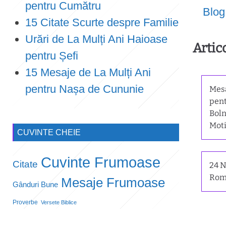
pentru Cumătru
Blog
15 Citate Scurte despre Familie
Urări de La Mulți Ani Haioase
Artic
pentru Șefi
15 Mesaje de La Mulți Ani
pentru Nașa de Cununie
Mesa
pent
Boln
Moti
CUVINTE CHEIE
Cuvinte Frumoase
Citate
24 N
Rom
Mesaje Frumoase
Gânduri Bune
Proverbe
Versete Biblice