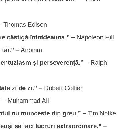
– Thomas Edison
re câștigă întotdeauna.”
– Napoleon Hill
 tăi.”
– Anonim
ă entuziasm și perseverență.”
– Ralph
te zi de zi.”
– Robert Collier
”
– Muhammad Ali
entul nu muncește din greu.”
– Tim Notke
reuși să faci lucruri extraordinare.”
–