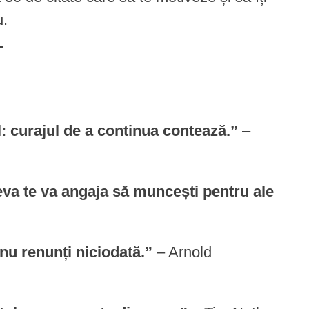
u.
l: curajul de a continua contează.”
–
eva te va angaja să muncești pentru ale
nu renunți niciodată.”
– Arnold