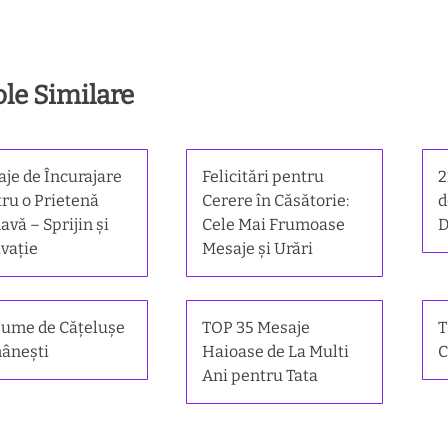
ole Similare
je de Încurajare
Felicitări pentru
2
ru o Prietenă
Cerere în Căsătorie:
d
avă – Sprijin și
Cele Mai Frumoase
D
vație
Mesaje și Urări
ume de Cățelușe
TOP 35 Mesaje
T
ânești
Haioase de La Multi
C
Ani pentru Tata