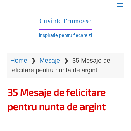
S
k
Cuvinte Frumoase
i
p
Inspirație pentru fiecare zi
t
o
Home
❯
Mesaje
❯
35 Mesaje de
m
felicitare pentru nunta de argint
a
i
35 Mesaje de felicitare
n
c
pentru nunta de argint
o
n
t