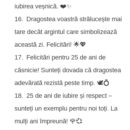
iubirea veșnică. ❤️✨
Dragostea voastră strălucește mai
tare decât argintul care simbolizează
această zi. Felicitări! 🌟💖
Felicitări pentru 25 de ani de
căsnicie! Sunteți dovada că dragostea
adevărată rezistă peste timp. 🕊️💍
25 de ani de iubire și respect –
sunteți un exemplu pentru noi toți. La
mulți ani împreună! 🌹💞