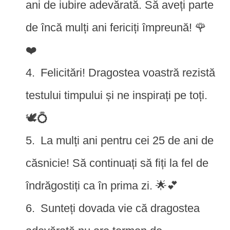
ani de iubire adevărată. Să aveți parte
de încă mulți ani fericiți împreună! 🌹
❤️
Felicitări! Dragostea voastră rezistă
testului timpului și ne inspirați pe toți.
🕊️💍
La mulți ani pentru cei 25 de ani de
căsnicie! Să continuați să fiți la fel de
îndrăgostiți ca în prima zi. 🌟💕
Sunteți dovada vie că dragostea