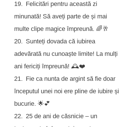
Felicitări pentru această zi
minunată! Să aveți parte de și mai
multe clipe magice împreună. 🌈🥂
Sunteți dovada că iubirea
adevărată nu cunoaște limite! La mulți
ani fericiți împreună! 🕰️❤️
Fie ca nunta de argint să fie doar
începutul unei noi ere pline de iubire și
bucurie. 🌟💕
25 de ani de căsnicie – un