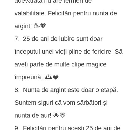
adevărată nu are termen de
valabilitate. Felicitări pentru nunta de
argint! 🥳💖
25 de ani de iubire sunt doar
începutul unei vieți pline de fericire! Să
aveți parte de multe clipe magice
împreună. 🕰️❤️
Nunta de argint este doar o etapă.
Suntem siguri că vom sărbători și
nunta de aur! 🌟💛
Felicitări pentru acești 25 de ani de