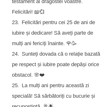
testament al dragostei voastre.
Felicitări! 📖💞
Felicitări pentru cei 25 de ani de
iubire și dedicare! Să aveți parte de
mulți ani fericiți înainte. 🌹🥳
Sunteți dovada că o relație bazată
pe respect și iubire poate depăși orice
obstacol. 🌸❤️
La mulți ani pentru această zi
specială! Să sărbătoriți cu bucurie și
recunoștință. 🥂🌟