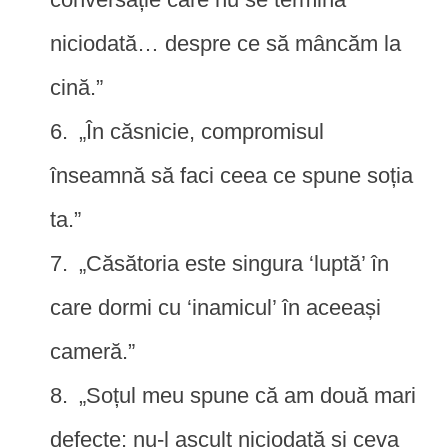
niciodată… despre ce să mâncăm la
cină.”
„În căsnicie, compromisul
înseamnă să faci ceea ce spune soția
ta.”
„Căsătoria este singura ‘luptă’ în
care dormi cu ‘inamicul’ în aceeași
cameră.”
„Soțul meu spune că am două mari
defecte: nu-l ascult niciodată și ceva