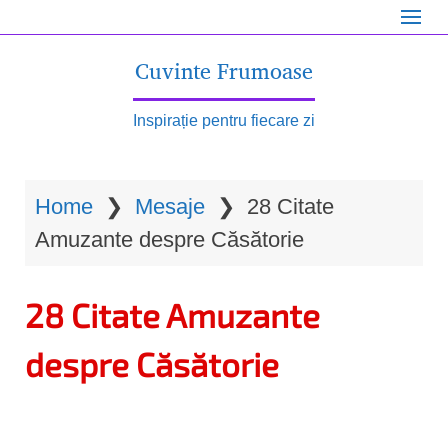
S
k
Cuvinte Frumoase
i
p
Inspirație pentru fiecare zi
t
o
Home
❯
Mesaje
❯
28 Citate
m
Amuzante despre Căsătorie
a
i
28 Citate Amuzante
n
c
despre Căsătorie
o
n
t