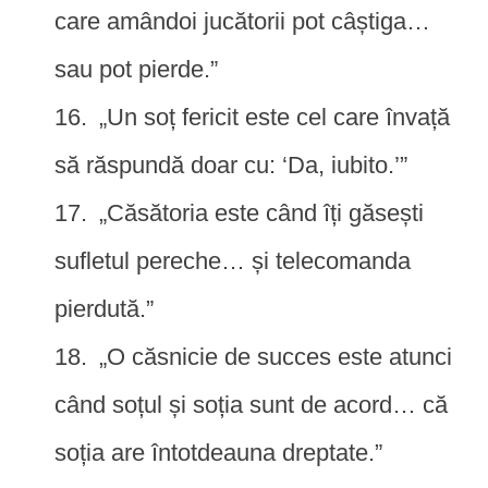
care amândoi jucătorii pot câștiga…
sau pot pierde.”
„Un soț fericit este cel care învață
să răspundă doar cu: ‘Da, iubito.’”
„Căsătoria este când îți găsești
sufletul pereche… și telecomanda
pierdută.”
„O căsnicie de succes este atunci
când soțul și soția sunt de acord… că
soția are întotdeauna dreptate.”