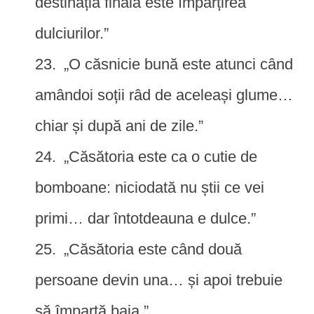
destinația finală este împărțirea
dulciurilor.”
„O căsnicie bună este atunci când
amândoi soții râd de aceleași glume…
chiar și după ani de zile.”
„Căsătoria este ca o cutie de
bomboane: niciodată nu știi ce vei
primi… dar întotdeauna e dulce.”
„Căsătoria este când două
persoane devin una… și apoi trebuie
să împartă baia.”