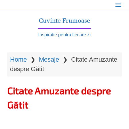
S
k
Cuvinte Frumoase
i
p
Inspirație pentru fiecare zi
t
o
Home
❯
Mesaje
❯
Citate Amuzante
m
despre Gătit
a
i
Citate Amuzante despre
n
c
Gătit
o
n
t