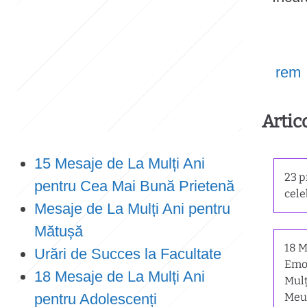
e
n
t
rem
Artic
15 Mesaje de La Mulți Ani
23 
pentru Cea Mai Bună Prietenă
cele
Mesaje de La Mulți Ani pentru
Mătușă
18 M
Urări de Succes la Facultate
Emoț
18 Mesaje de La Mulți Ani
Mulț
pentru Adolescenți
Meu