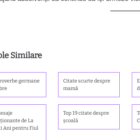
ole Similare
proverbe germane
Citate scurte despre
E
bre
mamă
d
esaje
Top 19 citate despre
T
ionante de La
școală
C
i Ani pentru Fiul