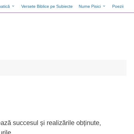
atică
Versete Biblice pe Subiecte
Nume Pisici
Poezii
ează succesul și realizările obținute,
rile.