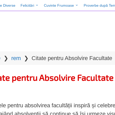
te Diverse
Felicitări
Cuvinte Frumoase
Proverbe după Tem
e
❯
rem
❯
Citate pentru Absolvire Facultate
ate pentru Absolvire Facultate
ele pentru absolvirea facultății inspiră și celebr
ajând absolvenții să continue să își urmeze visu