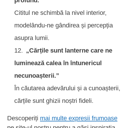
profund.”
Cititul ne schimbă la nivel interior,
modelându-ne gândirea și percepția
asupra lumii.
„Cărțile sunt lanterne care ne
luminează calea în întunericul
necunoașterii.”
În căutarea adevărului și a cunoașterii,
cărțile sunt ghizii noștri fideli.
Descoperiți
mai multe expresii frumoase
pe site-ul nostru pentru a găsi inspirația