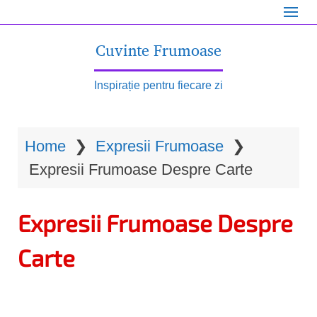
S
k
Cuvinte Frumoase
i
p
Inspirație pentru fiecare zi
t
o
Home
❯
Expresii Frumoase
❯
m
Expresii Frumoase Despre Carte
a
i
Expresii Frumoase Despre
n
c
Carte
o
n
t