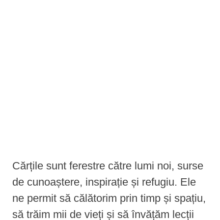
e
n
t
Cărțile sunt ferestre către lumi noi, surse
de cunoaștere, inspirație și refugiu. Ele
ne permit să călătorim prin timp și spațiu,
să trăim mii de vieți și să învățăm lecții