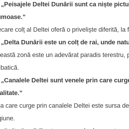
„Peisajele Deltei Dunării sunt ca niște pict
umoase.”
ecare colț al Deltei oferă o priveliște diferită, 
„Delta Dunării este un colț de rai, unde nat
eastă zonă este un adevărat paradis terestru, p
lbatică.
„Canalele Deltei sunt venele prin care curg
talitate.”
a care curge prin canalele Deltei este sursa de 
giune.