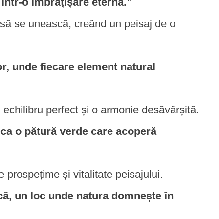
 într-o îmbrățișare eternă.”
r să se unească, creând un peisaj de o
or, unde fiecare element natural
 echilibru perfect și o armonie desăvârșită.
e ca o pătură verde care acoperă
 prospețime și vitalitate peisajului.
ică, un loc unde natura domnește în