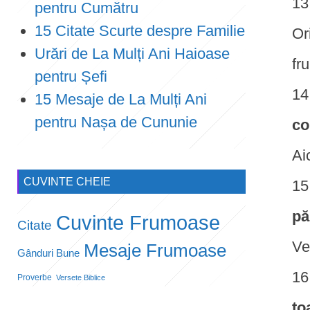
pentru Cumătru
15 Citate Scurte despre Familie
Or
Urări de La Mulți Ani Haioase
fr
pentru Șefi
15 Mesaje de La Mulți Ani
pentru Nașa de Cununie
co
Ai
CUVINTE CHEIE
pă
Cuvinte Frumoase
Citate
Ve
Mesaje Frumoase
Gânduri Bune
Proverbe
Versete Biblice
to