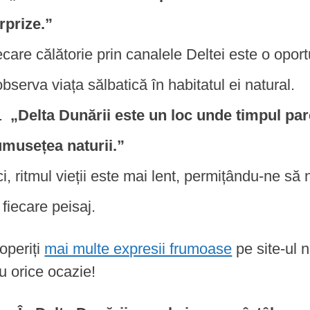
rprize.”
ecare călătorie prin canalele Deltei este o opor
observa viața sălbatică în habitatul ei natural.
„Delta Dunării este un loc unde timpul par
umusețea naturii.”
ci, ritmul vieții este mai lent, permițându-ne 
 fiecare peisaj.
operiți
mai multe expresii frumoase
pe site-ul n
u orice ocazie!