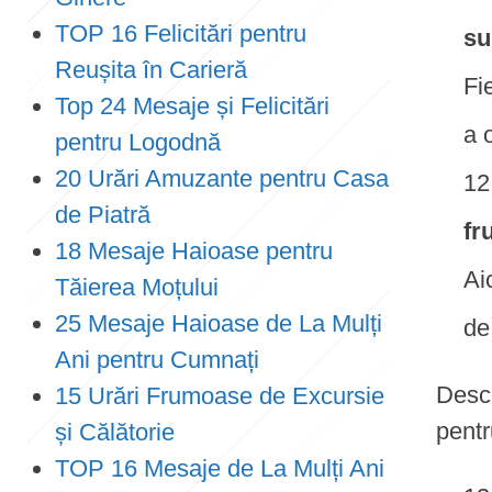
TOP 16 Felicitări pentru
su
Reușita în Carieră
Fi
Top 24 Mesaje și Felicitări
a 
pentru Logodnă
20 Urări Amuzante pentru Casa
de Piatră
fr
18 Mesaje Haioase pentru
Ai
Tăierea Moțului
25 Mesaje Haioase de La Mulți
de
Ani pentru Cumnați
Desc
15 Urări Frumoase de Excursie
pentr
și Călătorie
TOP 16 Mesaje de La Mulți Ani