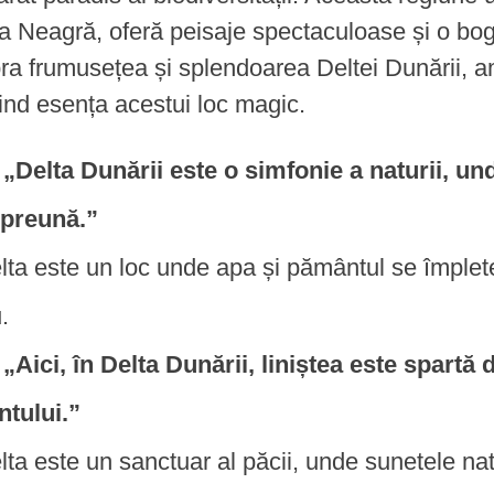
 Neagră, oferă peisaje spectaculoase și o bog
ra frumusețea și splendoarea Deltei Dunării, 
ind esența acestui loc magic.
„Delta Dunării este o simfonie a naturii, u
preună.”
lta este un loc unde apa și pământul se împlet
.
„Aici, în Delta Dunării, liniștea este spartă
ntului.”
lta este un sanctuar al păcii, unde sunetele na