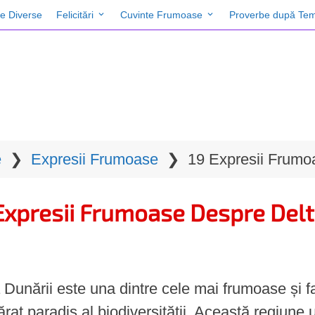
te Diverse
Felicitări
Cuvinte Frumoase
Proverbe după Tem
e
❯
Expresii Frumoase
❯
19 Expresii Frumo
Expresii Frumoase Despre Delt
 Dunării este una dintre cele mai frumoase și 
rat paradis al biodiversității. Această regiune 