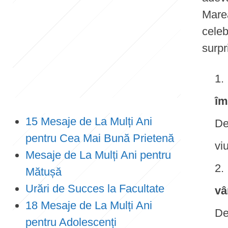
Marea
e
celeb
n
surpr
t
îm
15 Mesaje de La Mulți Ani
De
pentru Cea Mai Bună Prietenă
viu
Mesaje de La Mulți Ani pentru
Mătușă
Urări de Succes la Facultate
vâ
18 Mesaje de La Mulți Ani
De
pentru Adolescenți