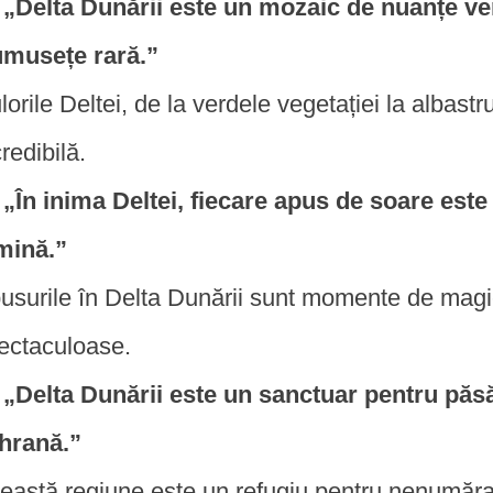
„Delta Dunării este un mozaic de nuanțe verz
umusețe rară.”
lorile Deltei, de la verdele vegetației la albast
credibilă.
„În inima Deltei, fiecare apus de soare este 
mină.”
usurile în Delta Dunării sunt momente de magie
ectaculoase.
„Delta Dunării este un sanctuar pentru păsă
 hrană.”
eastă regiune este un refugiu pentru nenumărat