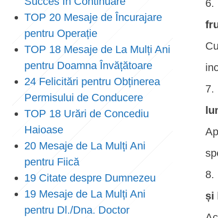
Succes în Continuare
TOP 20 Mesaje de Încurajare
fr
pentru Operație
Cu
TOP 18 Mesaje de La Mulți Ani
pentru Doamna Învățătoare
in
24 Felicitări pentru Obținerea
Permisului de Conducere
lu
TOP 18 Urări de Concediu
Haioase
Ap
20 Mesaje de La Mulți Ani
sp
pentru Fiică
19 Citate despre Dumnezeu
19 Mesaje de La Mulți Ani
și
pentru Dl./Dna. Doctor
Ac