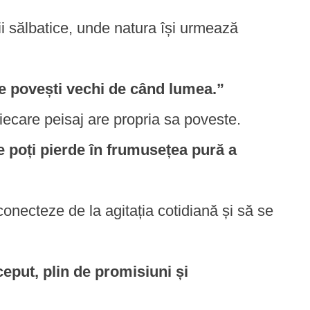
i sălbatice, unde natura își urmează
ște povești vechi de când lumea.”
fiecare peisaj are propria sa poveste.
e poți pierde în frumusețea pură a
onecteze de la agitația cotidiană și să se
ceput, plin de promisiuni și