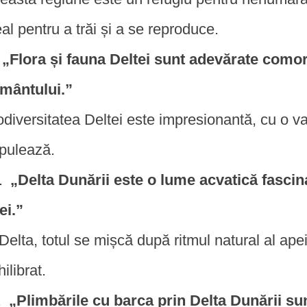
eal pentru a trăi și a se reproduce.
„Flora și fauna Deltei sunt adevărate comor
mântului.”
odiversitatea Deltei este impresionantă, cu o va
pulează.
„Delta Dunării este o lume acvatică fascin
ei.”
 Delta, totul se mișcă după ritmul natural al ap
ilibrat.
„Plimbările cu barca prin Delta Dunării sun