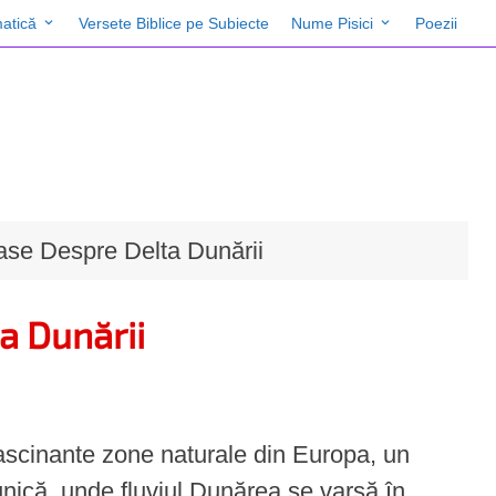
atică
Versete Biblice pe Subiecte
Nume Pisici
Poezii
ase Despre Delta Dunării
a Dunării
fascinante zone naturale din Europa, un
unică, unde fluviul Dunărea se varsă în