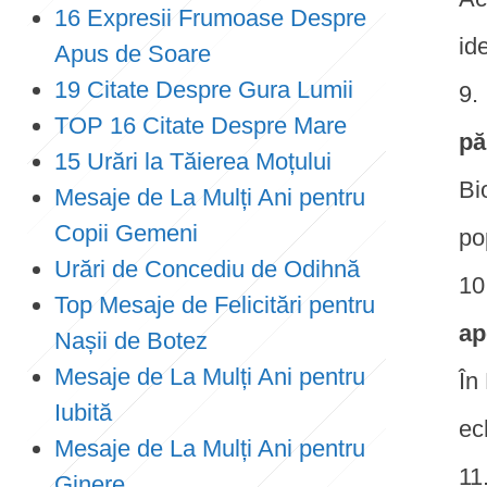
16 Expresii Frumoase Despre
id
Apus de Soare
19 Citate Despre Gura Lumii
TOP 16 Citate Despre Mare
pă
15 Urări la Tăierea Moțului
Bi
Mesaje de La Mulți Ani pentru
Copii Gemeni
po
Urări de Concediu de Odihnă
Top Mesaje de Felicitări pentru
ap
Nașii de Botez
Mesaje de La Mulți Ani pentru
În
Iubită
ech
Mesaje de La Mulți Ani pentru
Ginere