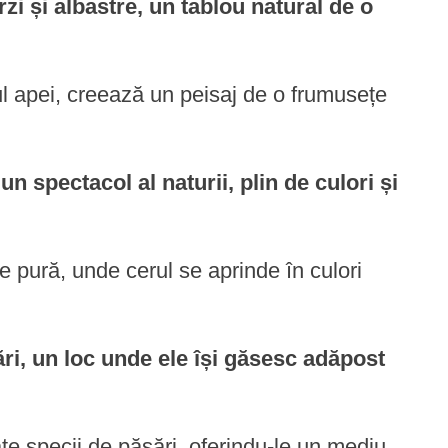
i și albastre, un tablou natural de o
rul apei, creează un peisaj de o frumusețe
un spectacol al naturii, plin de culori și
 pură, unde cerul se aprinde în culori
ri, un loc unde ele își găsesc adăpost
e specii de păsări, oferindu-le un mediu