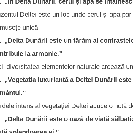
„În Delta Dunării, cerul și apa se întâlnesc
izontul Deltei este un loc unde cerul și apa pa
umusețe unică.
„Delta Dunării este un tărâm al contrastel
ntribuie la armonie.”
ci, diversitatea elementelor naturale creează un
„Vegetatia luxuriantă a Deltei Dunării est
mântul.”
rdele intens al vegetației Deltei aduce o notă de
„Delta Dunării este o oază de viață sălbat
ată splendoarea ei.”