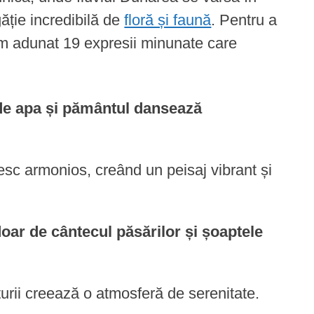
ăție incredibilă de
floră și faună
. Pentru a
am adunat 19 expresii minunate care
nde apa și pământul dansează
esc armonios, creând un peisaj vibrant și
 doar de cântecul păsărilor și șoaptele
turii creează o atmosferă de serenitate.