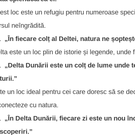
est loc este un refugiu pentru numeroase speci
rsul neîngrădită.
„În fiecare colț al Deltei, natura ne șopte
lta este un loc plin de istorie și legende, unde 
„Delta Dunării este un colț de lume unde t
turii.”
te un loc ideal pentru cei care doresc să se dec
conecteze cu natura.
„În Delta Dunării, fiecare zi este un nou în
scoperiri.”