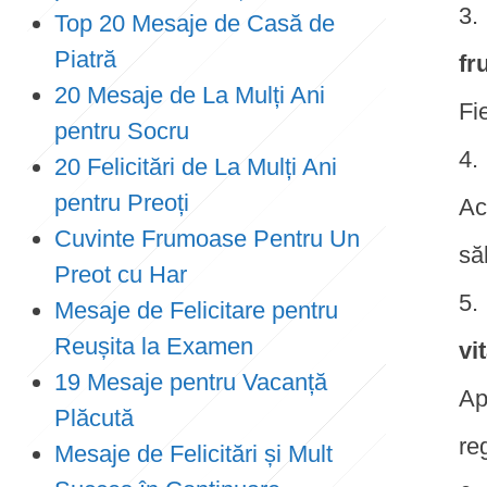
Top 20 Mesaje de Casă de
Piatră
fr
20 Mesaje de La Mulți Ani
Fi
pentru Socru
20 Felicitări de La Mulți Ani
pentru Preoți
Ac
Cuvinte Frumoase Pentru Un
să
Preot cu Har
Mesaje de Felicitare pentru
Reușita la Examen
vi
19 Mesaje pentru Vacanță
Ap
Plăcută
re
Mesaje de Felicitări și Mult