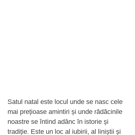
e
n
t
Satul natal este locul unde se nasc cele
mai prețioase amintiri și unde rădăcinile
noastre se întind adânc în istorie și
tradiție. Este un loc al iubirii, al liniștii și