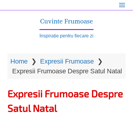
S
k
Cuvinte Frumoase
i
p
Inspirație pentru fiecare zi
t
o
Home
❯
Expresii Frumoase
❯
m
Expresii Frumoase Despre Satul Natal
a
i
Expresii Frumoase Despre
n
c
Satul Natal
o
n
t