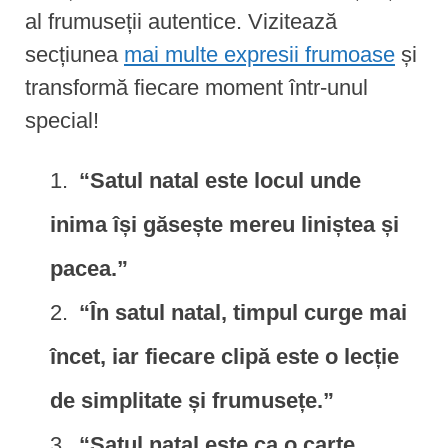
al frumuseții autentice. Vizitează
secțiunea
mai multe expresii frumoase
și
transformă fiecare moment într-unul
special!
“Satul natal este locul unde
inima își găsește mereu liniștea și
pacea.”
“În satul natal, timpul curge mai
încet, iar fiecare clipă este o lecție
de simplitate și frumusețe.”
“Satul natal este ca o carte