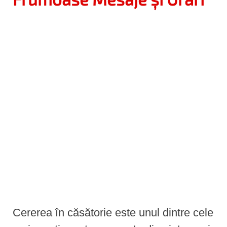
e
n
t
Cererea în căsătorie este unul dintre cele