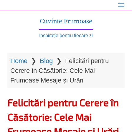
S
k
Cuvinte Frumoase
i
p
Inspirație pentru fiecare zi
t
o
Home
❯
Blog
❯
Felicitări pentru
m
Cerere în Căsătorie: Cele Mai
a
Frumoase Mesaje și Urări
i
n
Felicitări pentru Cerere în
c
o
Căsătorie: Cele Mai
n
Frumoase Mesaje și Urări
t