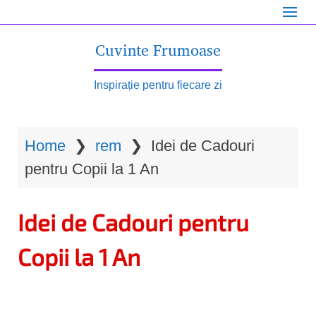
S
k
Cuvinte Frumoase
i
p
Inspirație pentru fiecare zi
t
o
Home
❯
rem
❯
Idei de Cadouri
m
pentru Copii la 1 An
a
i
Idei de Cadouri pentru
n
c
Copii la 1 An
o
n
t