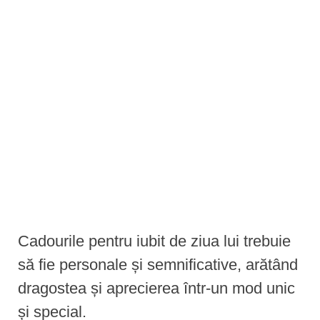
e
n
t
Cadourile pentru iubit de ziua lui trebuie
să fie personale și semnificative, arătând
dragostea și aprecierea într-un mod unic
și special.