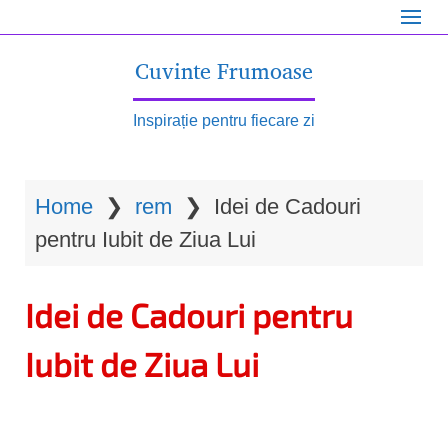
S
k
Cuvinte Frumoase
i
p
Inspirație pentru fiecare zi
t
o
Home
❯
rem
❯
Idei de Cadouri
m
pentru Iubit de Ziua Lui
a
i
Idei de Cadouri pentru
n
c
Iubit de Ziua Lui
o
n
t