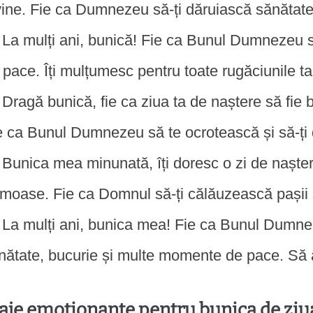
vine. Fie ca Dumnezeu să-ți dăruiască sănătate ș
La mulți ani, bunică! Fie ca Bunul Dumnezeu să
 pace. Îți mulțumesc pentru toate rugăciunile t
Dragă bunică, fie ca ziua ta de naștere să fie 
e ca Bunul Dumnezeu să te ocrotească și să-ți dă
Bunica mea minunată, îți doresc o zi de naște
umoase. Fie ca Domnul să-ți călăuzească pașii și s
La mulți ani, bunica mea! Fie ca Bunul Dumnez
nătate, bucurie și multe momente de pace. Să a
je emoționante pentru bunica de ziua