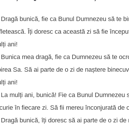
Dragă bunică, fie ca Bunul Dumnezeu să te bin
fletească. Îți doresc ca această zi să fie început
lți ani!
Bunica mea dragă, fie ca Dumnezeu să te ocro
birea Sa. Să ai parte de o zi de naștere binec
lți ani!
La mulți ani, bunică! Fie ca Bunul Dumnezeu să
curie în fiecare zi. Să fii mereu înconjurată de c
Dragă bunică, îți doresc să ai parte de o zi de