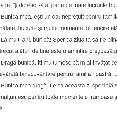
ua ta, îți doresc să ai parte de toate lucrurile fr
Bunica mea, ești un dar neprețuit pentru famili
nătate, bucurie și multe momente de fericire alăt
La mulți ani, bunică! Sper ca ziua ta să fie pl
trecut alături de tine este o amintire prețioasă 
Dragă bunică, îți mulțumesc că m-ai învățat ce
evărată binecuvântare pentru familia noastră. La 
Bunica mea dragă, fie ca această zi specială s
i mulțumesc pentru toate momentele frumoase și 
i!