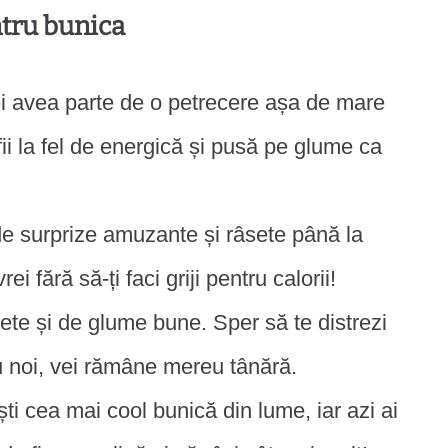
ntru bunica
ei avea parte de o petrecere așa de mare
fii la fel de energică și pusă pe glume ca
 de surprize amuzante și râsete până la
ei fără să-ți faci griji pentru calorii!
âsete și de glume bune. Sper să te distrezi
tru noi, vei rămâne mereu tânără.
ști cea mai cool bunică din lume, iar azi ai