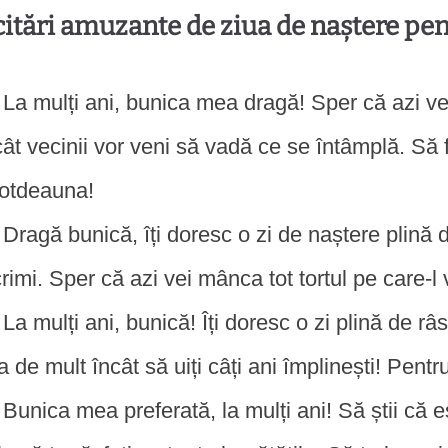
citări amuzante de ziua de naștere pe
La mulți ani, bunica mea dragă! Sper că azi v
cât vecinii vor veni să vadă ce se întâmplă. Să 
totdeauna!
Dragă bunică, îți doresc o zi de naștere plină
crimi. Sper că azi vei mânca tot tortul pe care-l vr
La mulți ani, bunică! Îți doresc o zi plină de r
a de mult încât să uiți câți ani împlinești! Pen
Bunica mea preferată, la mulți ani! Să știi că e