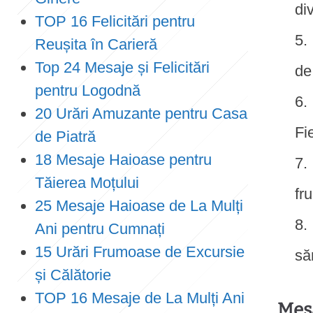
di
TOP 16 Felicitări pentru
Reușita în Carieră
Top 24 Mesaje și Felicitări
de
pentru Logodnă
20 Urări Amuzante pentru Casa
Fi
de Piatră
18 Mesaje Haioase pentru
Tăierea Moțului
fr
25 Mesaje Haioase de La Mulți
Ani pentru Cumnați
15 Urări Frumoase de Excursie
să
și Călătorie
TOP 16 Mesaje de La Mulți Ani
Mesa