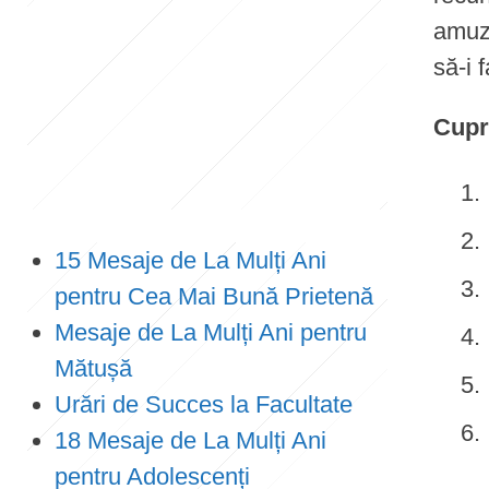
amuza
e
să-i 
n
t
Cupr
15 Mesaje de La Mulți Ani
pentru Cea Mai Bună Prietenă
Mesaje de La Mulți Ani pentru
Mătușă
Urări de Succes la Facultate
18 Mesaje de La Mulți Ani
pentru Adolescenți