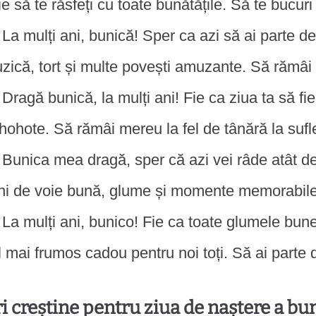
ie să te răsfeți cu toate bunătățile. Să te bucuri
La mulți ani, bunică! Sper ca azi să ai parte de
zică, tort și multe povești amuzante. Să rămâi m
Dragă bunică, la mulți ani! Fie ca ziua ta să 
 hohote. Să rămâi mereu la fel de tânără la sufle
Bunica mea dragă, sper că azi vei râde atât de 
ini de voie bună, glume și momente memorabile
La mulți ani, bunico! Fie ca toate glumele bune s
l mai frumos cadou pentru noi toți. Să ai parte 
i creștine pentru ziua de naștere a bun