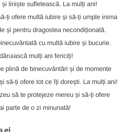
i liniște sufletească. La mulți ani!
-ți ofere multă iubire și să-ți umple inima
ale și pentru dragostea necondiționată.
binecuvântată cu multă iubire și bucurie.
ruiască mulți ani fericiți!
re plină de binecuvântări și de momente
ă-ți ofere tot ce îți dorești. La mulți ani!
eu să te protejeze mereu și să-ți ofere
i parte de o zi minunată!
 ei