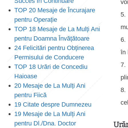
Succes în Continuare
vo
TOP 20 Mesaje de Încurajare
pentru Operație
mu
TOP 18 Mesaje de La Mulți Ani
pentru Doamna Învățătoare
24 Felicitări pentru Obținerea
în
Permisului de Conducere
TOP 18 Urări de Concediu
Haioase
pl
20 Mesaje de La Mulți Ani
pentru Fiică
ce
19 Citate despre Dumnezeu
19 Mesaje de La Mulți Ani
pentru Dl./Dna. Doctor
Urăr