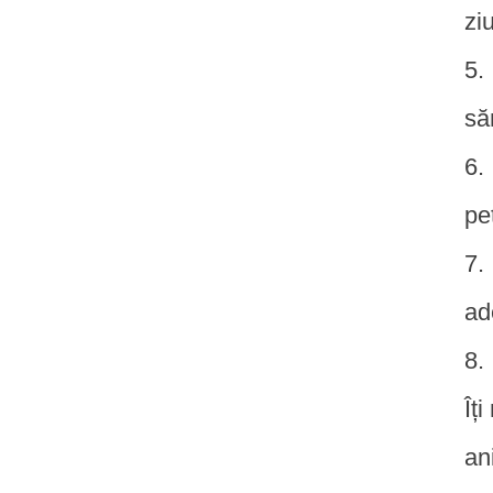
zi
să
pe
ad
Îț
an