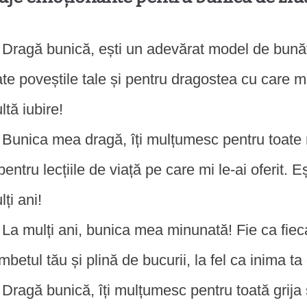
Dragă bunică, ești un adevărat model de bunăt
ate poveștile tale și pentru dragostea cu care m
ltă iubire!
Bunica mea dragă, îți mulțumesc pentru toat
 pentru lecțiile de viață pe care mi le-ai oferit.
lți ani!
La mulți ani, bunica mea minunată! Fie ca fieca
mbetul tău și plină de bucurii, la fel ca inima ta 
Dragă bunică, îți mulțumesc pentru toată grija 