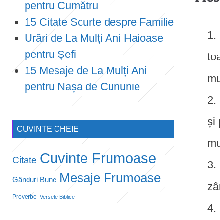
pentru Cumătru
15 Citate Scurte despre Familie
Urări de La Mulți Ani Haioase
pentru Șefi
to
15 Mesaje de La Mulți Ani
mu
pentru Nașa de Cununie
și
CUVINTE CHEIE
mu
Cuvinte Frumoase
Citate
Mesaje Frumoase
Gânduri Bune
zâ
Proverbe
Versete Biblice