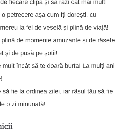
 de fiecare clipă și să râzi cât mai mult!
 o petrecere așa cum îți dorești, cu
ereu la fel de veselă și plină de viață!
fie plină de momente amuzante și de râsete
t și de pusă pe șotii!
mult încât să te doară burta! La mulți ani
!
ă fie la ordinea zilei, iar râsul tău să fie
de o zi minunată!
icii