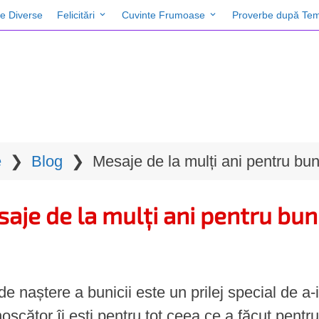
te Diverse
Felicitări
Cuvinte Frumoase
Proverbe după Tem
e
❯
Blog
❯
Mesaje de la mulți ani pentru bu
aje de la mulți ani pentru bu
de naștere a bunicii este un prilej special de a-i
oscător îi ești pentru tot ceea ce a făcut pentru 