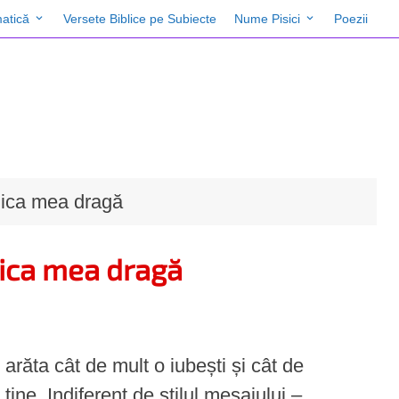
atică
Versete Biblice pe Subiecte
Nume Pisici
Poezii
nica mea dragă
nica mea dragă
 arăta cât de mult o iubești și cât de
tine. Indiferent de stilul mesajului –