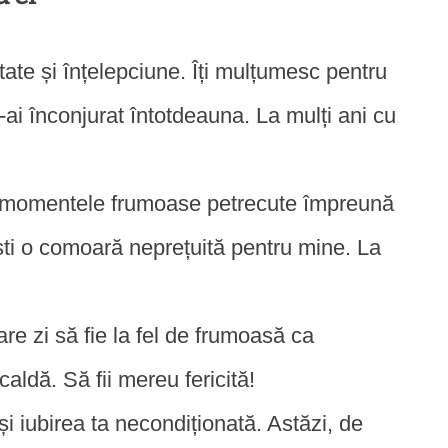
ate și înțelepciune. Îți mulțumesc pentru
-ai înconjurat întotdeauna. La mulți ani cu
e momentele frumoase petrecute împreună
 Ești o comoară neprețuită pentru mine. La
re zi să fie la fel de frumoasă ca
caldă. Să fii mereu fericită!
și iubirea ta necondiționată. Astăzi, de