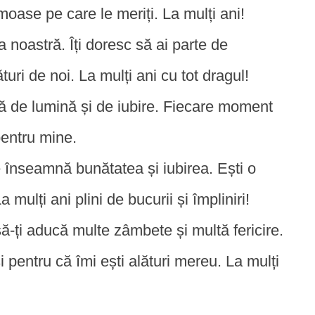
umoase pe care le meriți. La mulți ani!
a noastră. Îți doresc să ai parte de
uri de noi. La mulți ani cu tot dragul!
ină de lumină și de iubire. Fiecare moment
pentru mine.
 înseamnă bunătatea și iubirea. Ești o
mulți ani plini de bucurii și împliniri!
ă-ți aducă multe zâmbete și multă fericire.
pentru că îmi ești alături mereu. La mulți