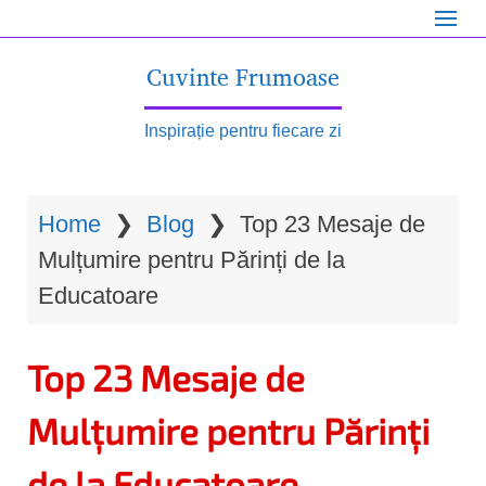
S
k
Cuvinte Frumoase
i
p
Inspirație pentru fiecare zi
t
o
Home
❯
Blog
❯
Top 23 Mesaje de
m
Mulțumire pentru Părinți de la
a
Educatoare
i
n
Top 23 Mesaje de
c
o
Mulțumire pentru Părinți
n
de la Educatoare
t