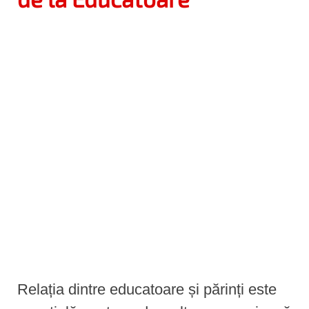
e
n
t
Relația dintre educatoare și părinți este