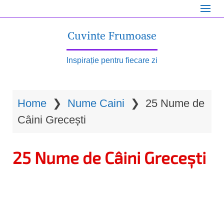
S
k
Cuvinte Frumoase
i
p
Inspirație pentru fiecare zi
t
o
Home
❯
Nume Caini
❯
25 Nume de
m
Câini Grecești
a
i
25 Nume de Câini Grecești
n
c
o
n
t