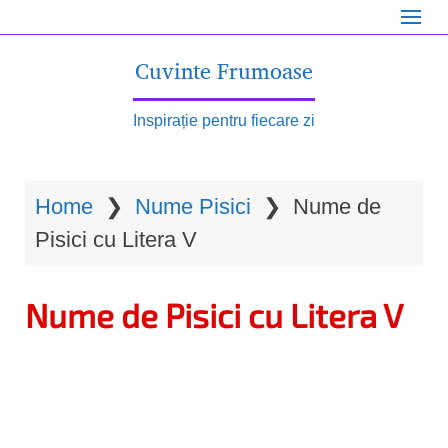
S
k
Cuvinte Frumoase
i
p
Inspirație pentru fiecare zi
t
o
Home
❯
Nume Pisici
❯
Nume de
m
Pisici cu Litera V
a
i
Nume de Pisici cu Litera V
n
c
o
n
t