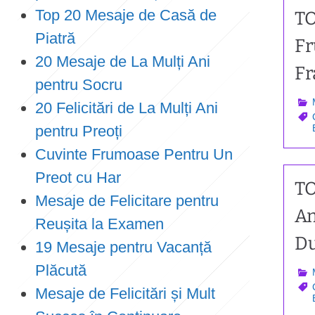
Top 20 Mesaje de Casă de
TO
Piatră
Fr
20 Mesaje de La Mulți Ani
Fr
pentru Socru
20 Felicitări de La Mulți Ani
pentru Preoți
Cuvinte Frumoase Pentru Un
Preot cu Har
TO
Mesaje de Felicitare pentru
Am
Reușita la Examen
D
19 Mesaje pentru Vacanță
Plăcută
Mesaje de Felicitări și Mult