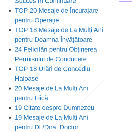
Succes în Continuare
TOP 20 Mesaje de Încurajare
P
pentru Operație
o
TOP 18 Mesaje de La Mulți Ani
s
pentru Doamna Învățătoare
t
24 Felicitări pentru Obținerea
s
Permisului de Conducere
p
TOP 18 Urări de Concediu
a
Haioase
g
20 Mesaje de La Mulți Ani
i
pentru Fiică
n
19 Citate despre Dumnezeu
a
19 Mesaje de La Mulți Ani
t
pentru Dl./Dna. Doctor
i