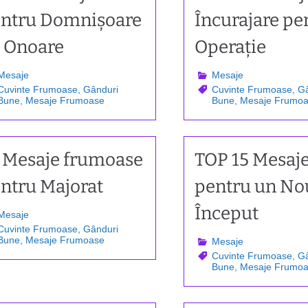
ntru Domnișoare
Încurajare pe
 Onoare
Operație
Mesaje
Mesaje
Cuvinte Frumoase
,
Gânduri
Cuvinte Frumoase
,
Gâ
Bune
,
Mesaje Frumoase
Bune
,
Mesaje Frumo
 Mesaje frumoase
TOP 15 Mesaj
ntru Majorat
pentru un No
Început
Mesaje
Cuvinte Frumoase
,
Gânduri
Bune
,
Mesaje Frumoase
Mesaje
Cuvinte Frumoase
,
Gâ
Bune
,
Mesaje Frumo