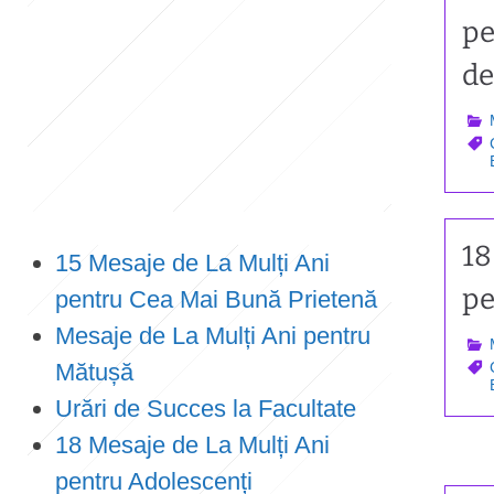
pe
e
n
de
t
18
15 Mesaje de La Mulți Ani
pe
pentru Cea Mai Bună Prietenă
Mesaje de La Mulți Ani pentru
Mătușă
Urări de Succes la Facultate
18 Mesaje de La Mulți Ani
pentru Adolescenți