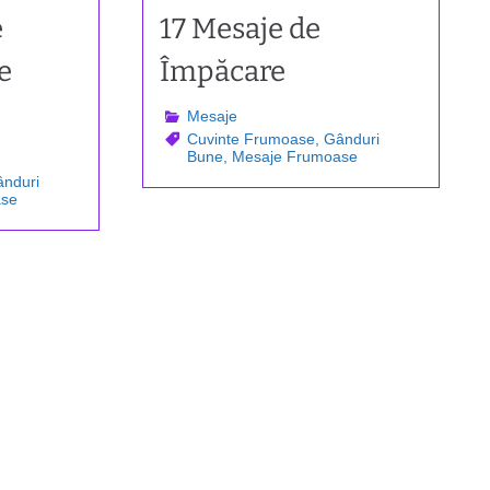
e
17 Mesaje de
e
Împăcare
Mesaje
Cuvinte Frumoase
,
Gânduri
Bune
,
Mesaje Frumoase
nduri
ase