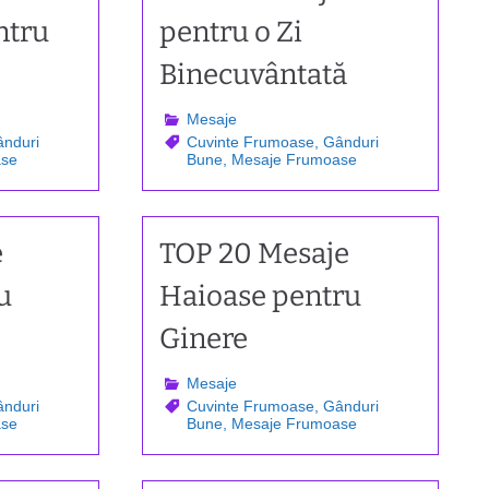
ntru
pentru o Zi
Binecuvântată
Mesaje
nduri
Cuvinte Frumoase
,
Gânduri
ase
Bune
,
Mesaje Frumoase
e
TOP 20 Mesaje
u
Haioase pentru
Ginere
Mesaje
nduri
Cuvinte Frumoase
,
Gânduri
ase
Bune
,
Mesaje Frumoase