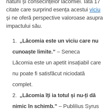
naturii și consecințelor lăcomiei. Iată 17
citate care surprind esența acestui
viciu
și ne oferă perspective valoroase asupra
impactului său.
„Lăcomia este un viciu care nu
cunoaște limite.”
– Seneca
Lăcomia este un apetit insațiabil care
nu poate fi satisfăcut niciodată
complet.
„Lăcomia îți ia totul și nu-ți dă
nimic în schimb.”
– Publilius Syrus