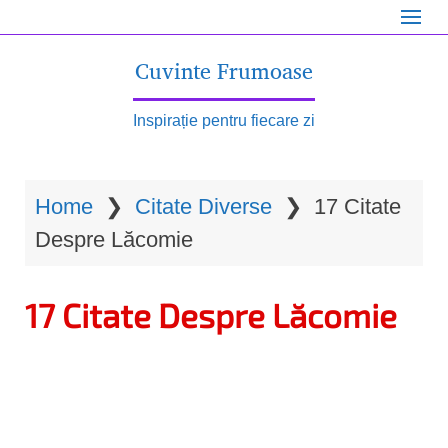
S
k
Cuvinte Frumoase
i
p
Inspirație pentru fiecare zi
t
o
Home
❯
Citate Diverse
❯
17 Citate
m
Despre Lăcomie
a
i
17 Citate Despre Lăcomie
n
c
o
n
t