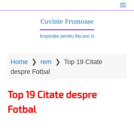
S
k
Cuvinte Frumoase
i
p
Inspirație pentru fiecare zi
t
o
Home
❯
rem
❯
Top 19 Citate
m
despre Fotbal
a
i
Top 19 Citate despre
n
c
Fotbal
o
n
t