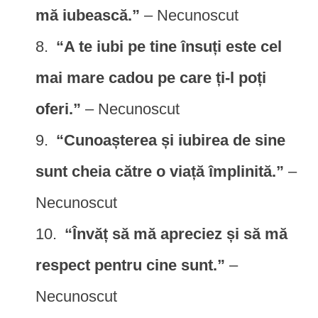
mă iubească.”
– Necunoscut
“A te iubi pe tine însuți este cel
mai mare cadou pe care ți-l poți
oferi.”
– Necunoscut
“Cunoașterea și iubirea de sine
sunt cheia către o viață împlinită.”
–
Necunoscut
“Învăț să mă apreciez și să mă
respect pentru cine sunt.”
–
Necunoscut