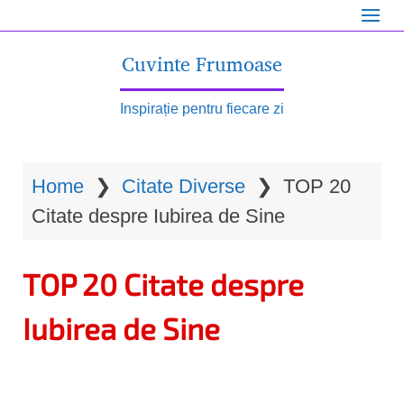
S
k
Cuvinte Frumoase
i
p
Inspirație pentru fiecare zi
t
o
Home
❯
Citate Diverse
❯
TOP 20
m
Citate despre Iubirea de Sine
a
i
TOP 20 Citate despre
n
c
Iubirea de Sine
o
n
t