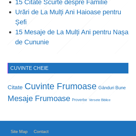
15 Citate Scurte despre Familie
Urări de La Mulți Ani Haioase pentru
Șefi
15 Mesaje de La Mulți Ani pentru Nașa
de Cununie
CUVINTE CHEIE
Cuvinte Frumoase
Citate
Gânduri Bune
Mesaje Frumoase
Proverbe
Versete Biblice
Site Map
Contact