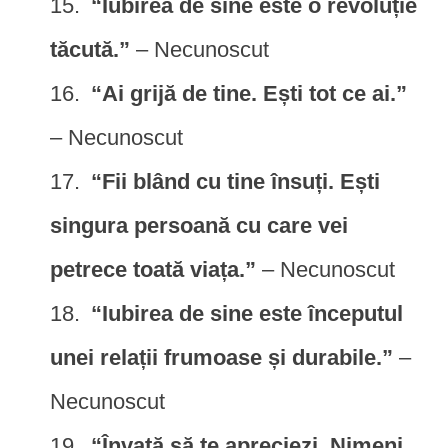
“Iubirea de sine este o revoluție
tăcută.”
– Necunoscut
“Ai grijă de tine. Ești tot ce ai.”
– Necunoscut
“Fii blând cu tine însuți. Ești
singura persoană cu care vei
petrece toată viața.”
– Necunoscut
“Iubirea de sine este începutul
unei relații frumoase și durabile.”
–
Necunoscut
“Învață să te apreciezi. Nimeni