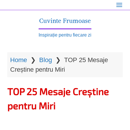
S
k
Cuvinte Frumoase
i
p
Inspirație pentru fiecare zi
t
o
Home
❯
Blog
❯
TOP 25 Mesaje
m
Creștine pentru Miri
a
i
TOP 25 Mesaje Creștine
n
c
pentru Miri
o
n
t