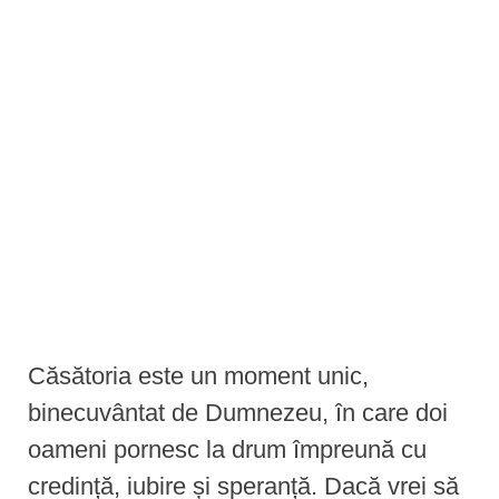
e
n
t
Căsătoria este un moment unic,
binecuvântat de Dumnezeu, în care doi
oameni pornesc la drum împreună cu
credință, iubire și speranță. Dacă vrei să