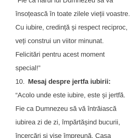
“Fie ca harul lui Dumnezeu să vă
însoțească în toate zilele vieții voastre.
Cu iubire, credință și respect reciproc,
veți construi un viitor minunat.
Felicitări pentru acest moment
special!”
Mesaj despre jertfa iubirii:
“Acolo unde este iubire, este și jertfă.
Fie ca Dumnezeu să vă întrăiască
iubirea zi de zi, împărtășind bucurii,
încercări și vise împreună. Casa