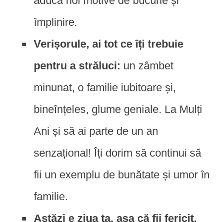
aducă noi motive de bucurie și
împlinire.
Verișorule, ai tot ce îți trebuie
pentru a străluci:
un zâmbet
minunat, o familie iubitoare și,
bineînțeles, glume geniale. La Mulți
Ani și să ai parte de un an
senzațional! Îți dorim să continui să
fii un exemplu de bunătate și umor în
familie.
Astăzi e ziua ta, așa că fii fericit,