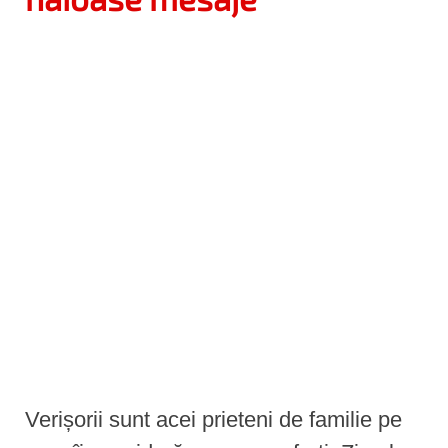
e
n
t
Verișorii sunt acei prieteni de familie pe