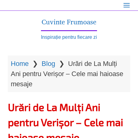
S
k
Cuvinte Frumoase
i
p
Inspirație pentru fiecare zi
t
o
Home
❯
Blog
❯
Urări de La Mulți
m
Ani pentru Verișor – Cele mai haioase
a
mesaje
i
n
Urări de La Mulți Ani
c
o
pentru Verișor – Cele mai
n
haioase mesaje
t