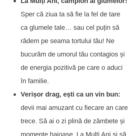
La Mulți Ani, campion al glumelor!
Sper că ziua ta să fie la fel de tare
ca glumele tale… sau cel puțin să
râdem pe seama tortului tău! Ne
bucurăm de umorul tău contagios și
de energia pozitivă pe care o aduci
în familie.
Verișor drag, ești ca un vin bun:
devii mai amuzant cu fiecare an care
trece. Să ai o zi plină de zâmbete și
momente haioase. La Mulți Ani și să