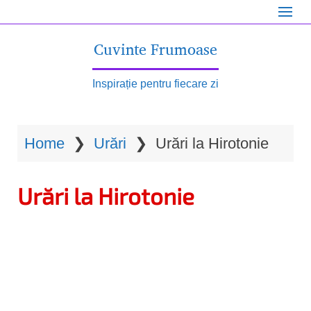
S
k
Cuvinte Frumoase
i
p
Inspirație pentru fiecare zi
t
o
Home
❯
Urări
❯
Urări la Hirotonie
m
a
Urări la Hirotonie
i
n
c
o
n
t