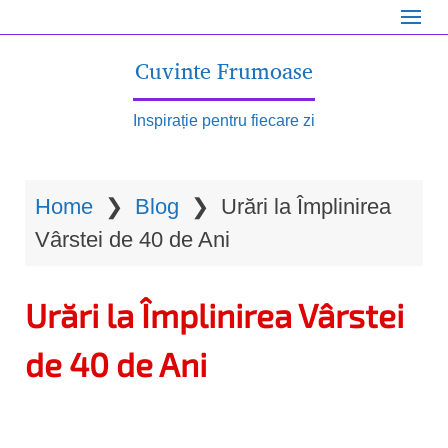
S
k
Cuvinte Frumoase
i
p
Inspirație pentru fiecare zi
t
o
Home
❯
Blog
❯
Urări la Împlinirea
m
Vârstei de 40 de Ani
a
i
Urări la Împlinirea Vârstei
n
c
de 40 de Ani
o
n
t