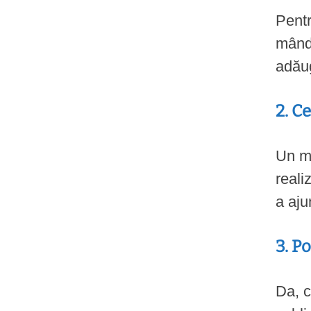
Pentr
mândr
adăug
2. C
Un me
reali
a aju
3. Po
Da, c