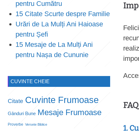
pentru Cumătru
Impo
15 Citate Scurte despre Familie
Urări de La Mulți Ani Haioase
Felic
pentru Șefi
recun
15 Mesaje de La Mulți Ani
reali
pentru Nașa de Cununie
impor
Acce
CUVINTE CHEIE
Cuvinte Frumoase
Citate
FAQ 
Mesaje Frumoase
Gânduri Bune
Proverbe
Versete Biblice
1. C