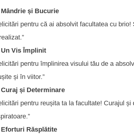
Mândrie și Bucurie
elicitări pentru că ai absolvit facultatea cu bri
realizat.”
Un Vis Împlinit
elicitări pentru împlinirea visului tău de a absol
șite și în viitor.”
Curaj și Determinare
elicitări pentru reușita ta la facultate! Curajul 
spiratoare.”
Eforturi Răsplătite