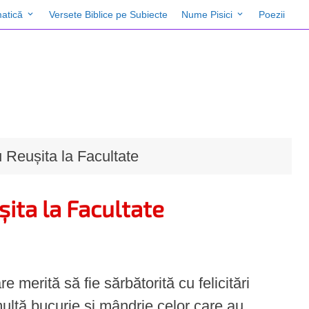
atică
Versete Biblice pe Subiecte
Nume Pisici
Poezii
u Reușita la Facultate
șita la Facultate
e merită să fie sărbătorită cu felicitări
ultă bucurie și mândrie celor care au