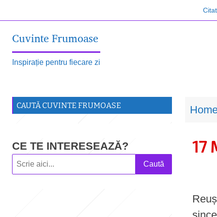
S
Cita
k
Cuvinte Frumoase
i
p
Inspirație pentru fiecare zi
t
o
m
CAUTĂ CUVINTE FRUMOASE
Hom
a
i
17 
CE TE INTERESEAZĂ?
n
Caută
c
o
Reuși
n
since
t