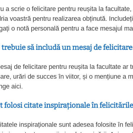
u a scrie o felicitare pentru reușita la facultate, 
ia voastră pentru realizarea obținută. Includeți 
ați o notă personală pentru a face mesajul mai
e trebuie să includă un mesaj de felicitare
saj de felicitare pentru reușita la facultate ar t
zare, urări de succes în viitor, și o mențiune a 
nge aici.
t folosi citate inspiraționale în felicitări
itatele inspiraționale sunt adesea folosite în feli