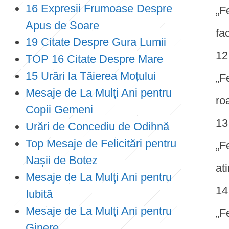
16 Expresii Frumoase Despre
„F
Apus de Soare
fa
19 Citate Despre Gura Lumii
TOP 16 Citate Despre Mare
15 Urări la Tăierea Moțului
„F
Mesaje de La Mulți Ani pentru
ro
Copii Gemeni
Urări de Concediu de Odihnă
Top Mesaje de Felicitări pentru
„F
Nașii de Botez
at
Mesaje de La Mulți Ani pentru
Iubită
Mesaje de La Mulți Ani pentru
„Fe
Ginere