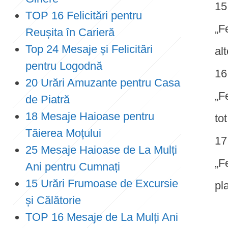
TOP 16 Felicitări pentru
„F
Reușita în Carieră
Top 24 Mesaje și Felicitări
alt
pentru Logodnă
20 Urări Amuzante pentru Casa
„F
de Piatră
18 Mesaje Haioase pentru
tot
Tăierea Moțului
25 Mesaje Haioase de La Mulți
„F
Ani pentru Cumnați
15 Urări Frumoase de Excursie
pl
și Călătorie
TOP 16 Mesaje de La Mulți Ani