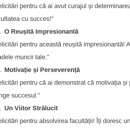
elicitări pentru că ai avut curajul și determinarea
cultatea cu succes!”
O Reușită Impresionantă
elicitări pentru această reușită impresionantă! 
adele muncii tale.”
Motivație și Perseverență
elicitări pentru că ai demonstrat că motivația ș
inge succesul.”
Un Viitor Strălucit
licitări pentru absolvirea facultății! Îți doresc un 