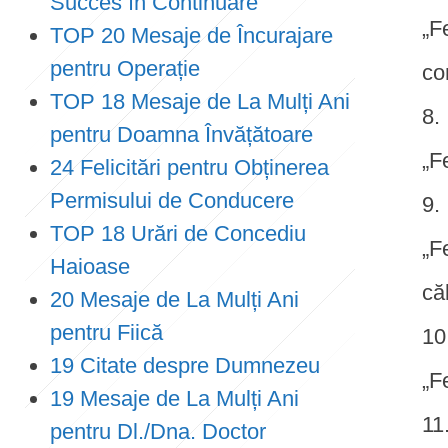
Succes în Continuare
„F
TOP 20 Mesaje de Încurajare
pentru Operație
co
TOP 18 Mesaje de La Mulți Ani
pentru Doamna Învățătoare
„F
24 Felicitări pentru Obținerea
Permisului de Conducere
TOP 18 Urări de Concediu
„F
Haioase
că
20 Mesaje de La Mulți Ani
pentru Fiică
19 Citate despre Dumnezeu
„F
19 Mesaje de La Mulți Ani
pentru Dl./Dna. Doctor