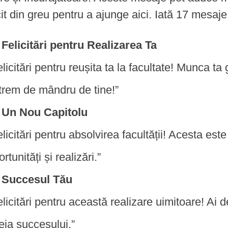
t din greu pentru a ajunge aici. Iată 17 mesaje d
Felicitări pentru Realizarea Ta
elicitări pentru reușita ta la facultate! Munca t
trem de mândru de tine!”
Un Nou Capitolu
elicitări pentru absolvirea facultății! Acesta est
rtunități și realizări.”
Succesul Tău
elicitări pentru această realizare uimitoare! Ai
eia succesului.”