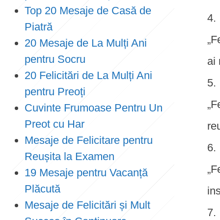
Top 20 Mesaje de Casă de
Piatră
„F
20 Mesaje de La Mulți Ani
pentru Socru
ai 
20 Felicitări de La Mulți Ani
pentru Preoți
„F
Cuvinte Frumoase Pentru Un
Preot cu Har
reu
Mesaje de Felicitare pentru
Reușita la Examen
„F
19 Mesaje pentru Vacanță
Plăcută
in
Mesaje de Felicitări și Mult