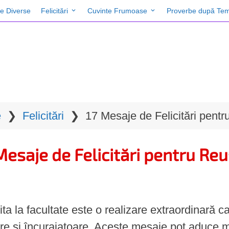
te Diverse
Felicitări
Cuvinte Frumoase
Proverbe după Tem
e
❯
Felicitări
❯
17 Mesaje de Felicitări pentr
Mesaje de Felicitări pentru Reu
ta la facultate este o realizare extraordinară car
re și încurajatoare. Aceste mesaje pot aduce m