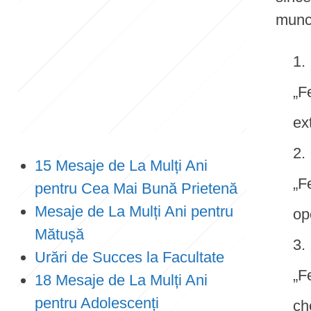
munci
e
n
t
„F
ex
15 Mesaje de La Mulți Ani
„F
pentru Cea Mai Bună Prietenă
Mesaje de La Mulți Ani pentru
opo
Mătușă
Urări de Succes la Facultate
„F
18 Mesaje de La Mulți Ani
pentru Adolescenți
ch