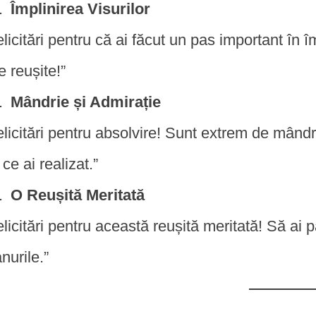
Împlinirea Visurilor
elicitări pentru că ai făcut un pas important în î
e reușite!”
Mândrie și Admirație
elicitări pentru absolvire! Sunt extrem de mândru
 ce ai realizat.”
O Reușită Meritată
elicitări pentru această reușită meritată! Să ai p
anurile.”