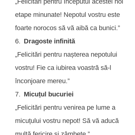
„Felicitări pentru începutul acestei noi
etape minunate! Nepotul vostru este
foarte norocos să vă aibă ca bunici.”
Dragoste infinită
„Felicitări pentru nașterea nepotului
vostru! Fie ca iubirea voastră să-l
înconjoare mereu.”
Micuțul bucuriei
„Felicitări pentru venirea pe lume a
micuțului vostru nepot! Să vă aducă
multă fericire și zâmbete.”