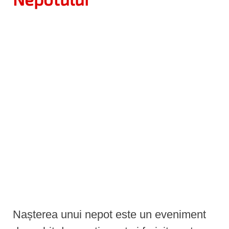
e
n
t
Nașterea unui nepot este un eveniment