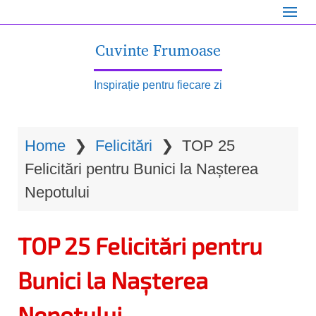
S
k
Cuvinte Frumoase
i
p
Inspirație pentru fiecare zi
t
o
Home
❯
Felicitări
❯
TOP 25
m
Felicitări pentru Bunici la Nașterea
a
Nepotului
i
n
TOP 25 Felicitări pentru
c
o
Bunici la Nașterea
n
Nepotului
t