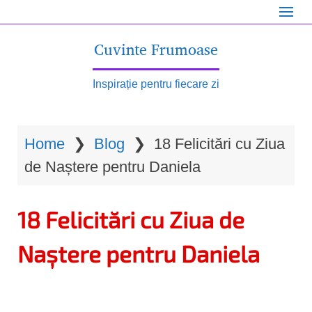
S
k
Cuvinte Frumoase
i
p
Inspirație pentru fiecare zi
t
o
Home
❯
Blog
❯
18 Felicitări cu Ziua
m
de Naștere pentru Daniela
a
i
18 Felicitări cu Ziua de
n
c
Naștere pentru Daniela
o
n
t