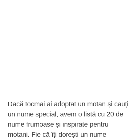
e
n
t
Dacă tocmai ai adoptat un motan și cauți
un nume special, avem o listă cu 20 de
nume frumoase și inspirate pentru
motani. Fie că îți dorești un nume