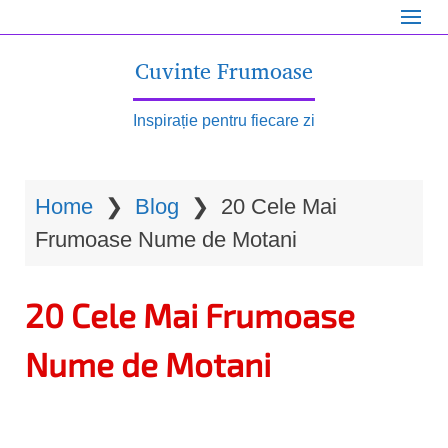
S
k
Cuvinte Frumoase
i
p
Inspirație pentru fiecare zi
t
o
Home
❯
Blog
❯
20 Cele Mai
m
Frumoase Nume de Motani
a
i
20 Cele Mai Frumoase
n
c
Nume de Motani
o
n
t