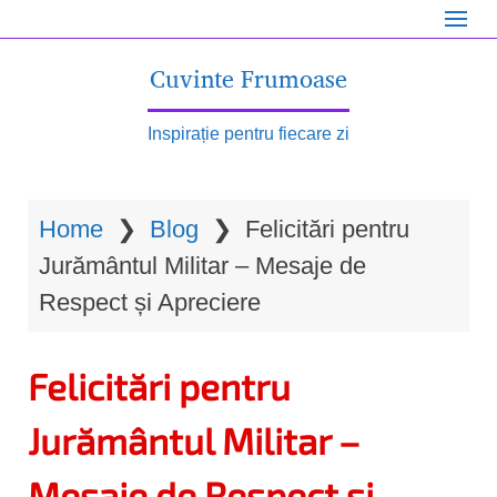
S
k
Cuvinte Frumoase
i
p
Inspirație pentru fiecare zi
t
o
Home
❯
Blog
❯
Felicitări pentru
m
Jurământul Militar – Mesaje de
a
Respect și Apreciere
i
n
Felicitări pentru
c
o
Jurământul Militar –
n
Mesaje de Respect și
t