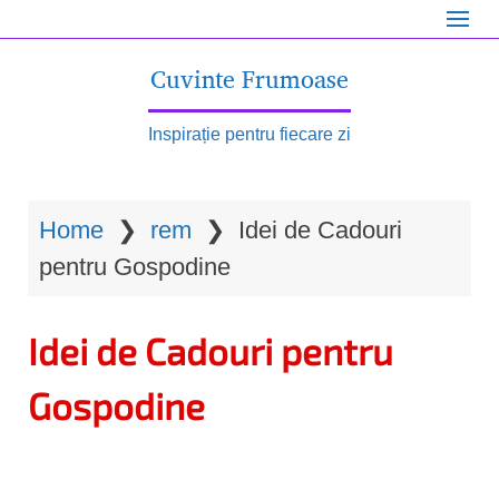
S
k
Cuvinte Frumoase
i
p
Inspirație pentru fiecare zi
t
o
Home
❯
rem
❯
Idei de Cadouri
m
pentru Gospodine
a
i
Idei de Cadouri pentru
n
c
Gospodine
o
n
t