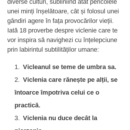
diverse culturi, subliniind atât pericolele
unei minți înșelătoare, cât și folosul unei
gândiri agere în fața provocărilor vieții.
Iată 18 proverbe despre viclenie care te
vor inspira să navighezi cu înțelepciune
prin labirintul subtilităților umane:
Vicleanul se teme de umbra sa.
Viclenia care rănește pe alții, se
întoarce împotriva celui ce o
practică.
Viclenia nu duce decât la