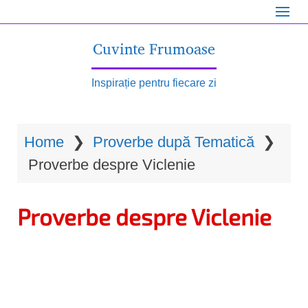
S
k
Cuvinte Frumoase
i
p
Inspirație pentru fiecare zi
t
o
Home
❯
Proverbe după Tematică
❯
m
Proverbe despre Viclenie
a
i
Proverbe despre Viclenie
n
c
o
n
t