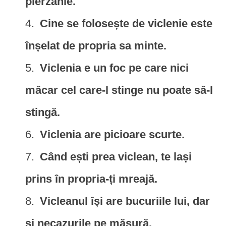
pierzanie.
Cine se folosește de viclenie este
înșelat de propria sa minte.
Viclenia e un foc pe care nici
măcar cel care-l stinge nu poate să-l
stingă.
Viclenia are picioare scurte.
Când ești prea viclean, te lași
prins în propria-ți mreajă.
Vicleanul își are bucuriile lui, dar
și necazurile pe măsură.