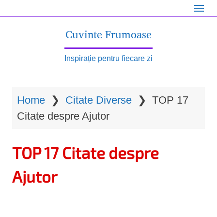
S
k
Cuvinte Frumoase
i
p
Inspirație pentru fiecare zi
t
o
Home
❯
Citate Diverse
❯
TOP 17
m
Citate despre Ajutor
a
i
TOP 17 Citate despre
n
c
Ajutor
o
n
t