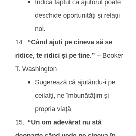
Indică faptul că ajutorul poate
deschide oportunități și relații
noi.
“Când ajuți pe cineva să se
ridice, te ridici și pe tine.”
– Booker
T. Washington
Sugerează că ajutându-i pe
ceilalți, ne îmbunătățim și
propria viață.
“Un om adevărat nu stă
deoparte când vede pe cineva în