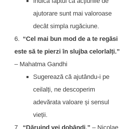
Indică faptul că acțiunile de
ajutorare sunt mai valoroase
decât simpla rugăciune.
“Cel mai bun mod de a te regăsi
este să te pierzi în slujba celorlalți.”
– Mahatma Gandhi
Sugerează că ajutându-i pe
ceilalți, ne descoperim
adevărata valoare și sensul
vieții.
“Dăruind vei dobândi.”
– Nicolae