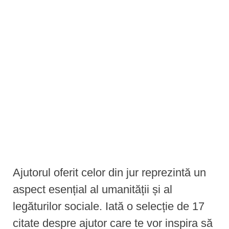
e
n
t
Ajutorul oferit celor din jur reprezintă un
aspect esențial al umanității și al
legăturilor sociale. Iată o selecție de 17
citate despre ajutor care te vor inspira să