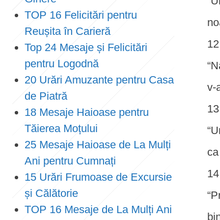
“U
TOP 16 Felicitări pentru
no
Reușita în Carieră
Top 24 Mesaje și Felicitări
pentru Logodnă
“N
20 Urări Amuzante pentru Casa
v-
de Piatră
18 Mesaje Haioase pentru
Tăierea Moțului
“U
25 Mesaje Haioase de La Mulți
ca
Ani pentru Cumnați
15 Urări Frumoase de Excursie
și Călătorie
“P
TOP 16 Mesaje de La Mulți Ani
bi