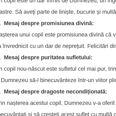
n copil este un dar trimis de Dumnezeu, un înge
astre. Să aveți parte de liniște, bucurie și multă
Mesaj despre promisiunea divină:
așterea unui copil este promisiunea divină că 
a învrednicit cu un dar de neprețuit. Felicitări din
Mesaj despre puritatea sufletului:
n copil nou-născut este sufletul cel mai pur, tri
 Dumnezeu să-l binecuvânteze într-un viitor plin
Mesaj despre dragoste necondiționată:
rin nașterea acestui copil, Dumnezeu v-a oferit 
necuvântați și să creșteți acest suflet cu multă 