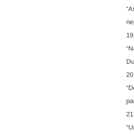
“A
ne
“N
Du
“D
pa
“U