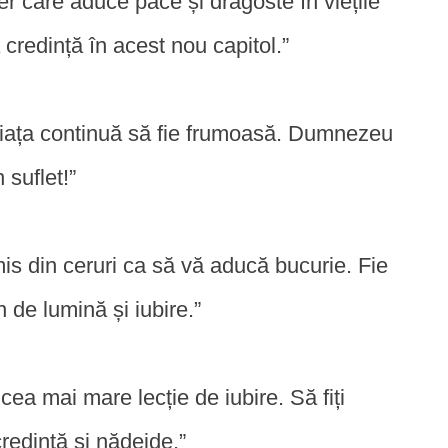
r care aduce pace și dragoste în viețile
 credință în acest nou capitol.”
viața continuă să fie frumoasă. Dumnezeu
 suflet!”
mis din ceruri ca să vă aducă bucurie. Fie
 de lumină și iubire.”
cea mai mare lecție de iubire. Să fiți
credință și nădejde.”