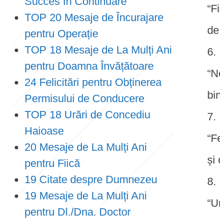
Succes în Continuare
“F
TOP 20 Mesaje de Încurajare
de
pentru Operație
TOP 18 Mesaje de La Mulți Ani
pentru Doamna Învățătoare
“N
24 Felicitări pentru Obținerea
bi
Permisului de Conducere
TOP 18 Urări de Concediu
Haioase
“F
20 Mesaje de La Mulți Ani
și
pentru Fiică
19 Citate despre Dumnezeu
19 Mesaje de La Mulți Ani
“U
pentru Dl./Dna. Doctor