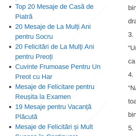
Top 20 Mesaje de Casă de
bi
Piatră
dr
20 Mesaje de La Mulți Ani
pentru Socru
20 Felicitări de La Mulți Ani
“U
pentru Preoți
ca
Cuvinte Frumoase Pentru Un
Preot cu Har
Mesaje de Felicitare pentru
“N
Reușita la Examen
to
19 Mesaje pentru Vacanță
bi
Plăcută
Mesaje de Felicitări și Mult