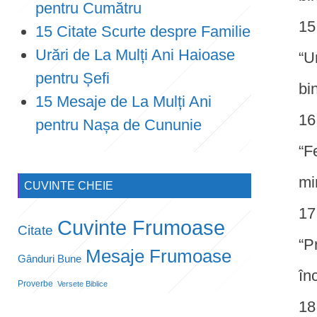
pentru Cumătru
15 Citate Scurte despre Familie
Urări de La Mulți Ani Haioase
“U
pentru Șefi
bi
15 Mesaje de La Mulți Ani
pentru Nașa de Cununie
“F
mi
CUVINTE CHEIE
Cuvinte Frumoase
Citate
“P
Mesaje Frumoase
Gânduri Bune
în
Proverbe
Versete Biblice