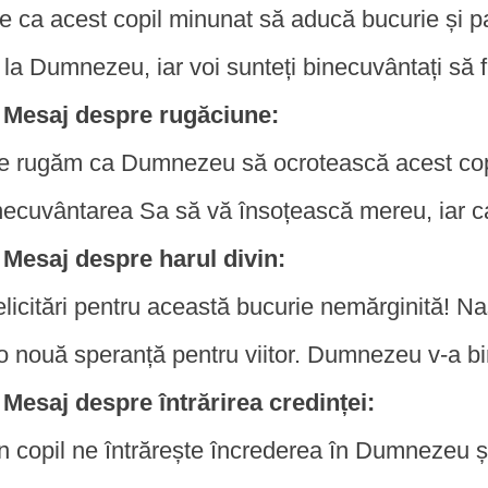
ie ca acest copil minunat să aducă bucurie și pa
 la Dumnezeu, iar voi sunteți binecuvântați să fiț
Mesaj despre rugăciune:
e rugăm ca Dumnezeu să ocrotească acest copil 
necuvântarea Sa să vă însoțească mereu, iar cas
Mesaj despre harul divin:
elicitări pentru această bucurie nemărginită! Na
 o nouă speranță pentru viitor. Dumnezeu v-a b
Mesaj despre întrărirea credinței:
n copil ne întrărește încrederea în Dumnezeu și