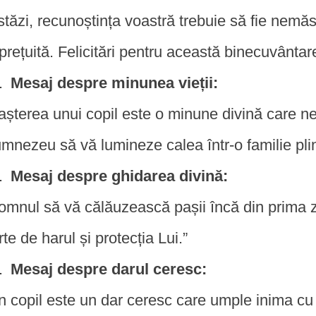
stăzi, recunoștința voastră trebuie să fie nem
prețuită. Felicitări pentru această binecuvântar
Mesaj despre minunea vieții:
așterea unui copil este o minune divină care ne
mnezeu să vă lumineze calea într-o familie pli
Mesaj despre ghidarea divină:
omnul să vă călăuzească pașii încă din prima zi
rte de harul și protecția Lui.”
Mesaj despre darul ceresc:
n copil este un dar ceresc care umple inima cu f