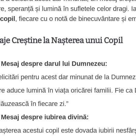
re, speranță și lumină în sufletele celor dragi. I
copil
, fiecare cu o notă de binecuvântare și em
je Creștine la Nașterea unui Copil
Mesaj despre darul lui Dumnezeu:
elicitări pentru acest dar minunat de la Dumnez
re aduce lumină în viața oricărei familii. Fie ca
lăuzească în fiecare zi.”
Mesaj despre iubirea divină:
așterea acestui copil este dovada iubirii nesfâr