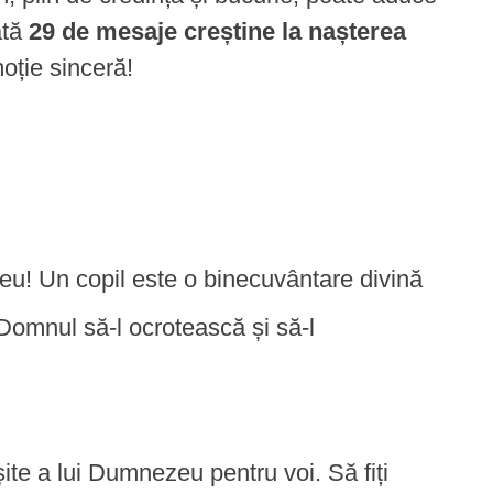
ată
29 de mesaje creștine la nașterea
oție sinceră!
eu! Un copil este o binecuvântare divină
 Domnul să-l ocrotească și să-l
șite a lui Dumnezeu pentru voi. Să fiți