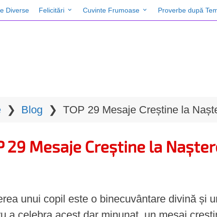
te Diverse
Felicitări
Cuvinte Frumoase
Proverbe după Tem
e
❯
Blog
❯
TOP 29 Mesaje Creștine la Naște
 29 Mesaje Creștine la Nașter
rea unui copil este o binecuvântare divină și un
u a celebra acest dar minunat, un mesaj creștin