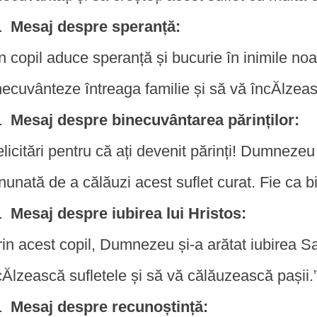
Mesaj despre speranță:
n copil aduce speranță și bucurie în inimile n
necuvânteze întreaga familie și să vă încĂlzeas
Mesaj despre binecuvântarea părinților:
elicitări pentru că ați devenit părinți! Dumnezeu v
nunată de a călăuzi acest suflet curat. Fie ca b
Mesaj despre iubirea lui Hristos:
rin acest copil, Dumnezeu și-a arătat iubirea S
cĂlzească sufletele și să vă călăuzească pașii.
Mesaj despre recunoștință: