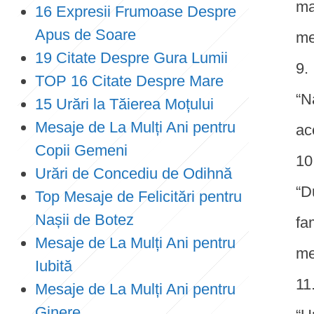
ma
16 Expresii Frumoase Despre
Apus de Soare
me
19 Citate Despre Gura Lumii
TOP 16 Citate Despre Mare
“N
15 Urări la Tăierea Moțului
Mesaje de La Mulți Ani pentru
ac
Copii Gemeni
Urări de Concediu de Odihnă
“D
Top Mesaje de Felicitări pentru
Nașii de Botez
fa
Mesaje de La Mulți Ani pentru
me
Iubită
Mesaje de La Mulți Ani pentru
Ginere