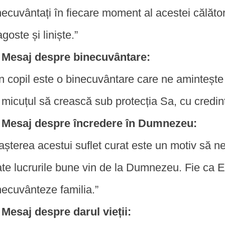
necuvântați în fiecare moment al acestei călător
agoste și liniște.”
Mesaj despre binecuvântare:
n copil este o binecuvântare care ne amintește
 micuțul să crească sub protecția Sa, cu credință
Mesaj despre încredere în Dumnezeu:
așterea acestui suflet curat este un motiv să ne
ate lucrurile bune vin de la Dumnezeu. Fie ca E
necuvânteze familia.”
Mesaj despre darul vieții: