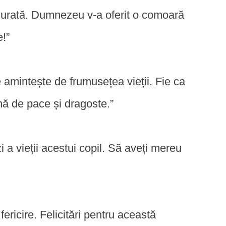
ăsurată. Dumnezeu v-a oferit o comoară
e!”
 amintește de frumusețea vieții. Fie ca
nă de pace și dragoste.”
 a vieții acestui copil. Să aveți mereu
ericire. Felicitări pentru această