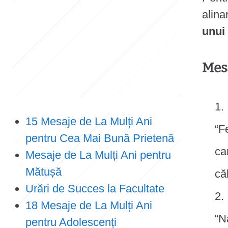
alina
e
unui 
n
t
Mesa
15 Mesaje de La Mulți Ani
“F
pentru Cea Mai Bună Prietenă
ca
Mesaje de La Mulți Ani pentru
Mătușă
că
Urări de Succes la Facultate
18 Mesaje de La Mulți Ani
“N
pentru Adolescenți