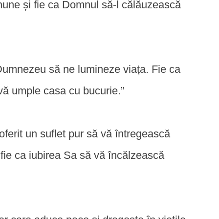
inune și fie ca Domnul să-l călăuzească
 Dumnezeu să ne lumineze viața. Fie ca
 vă umple casa cu bucurie.”
ferit un suflet pur să vă întregească
i fie ca iubirea Sa să vă încălzească