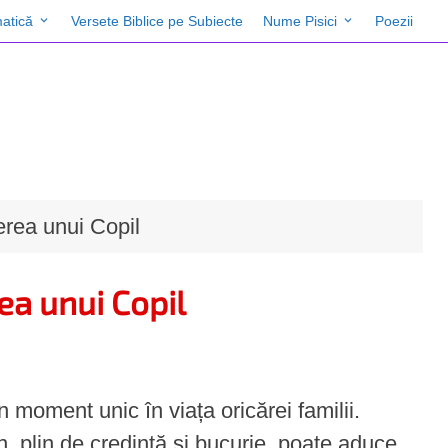
atică
Versete Biblice pe Subiecte
Nume Pisici
Poezii
rea unui Copil
ea unui Copil
 moment unic în viața oricărei familii.
, plin de credință și bucurie, poate aduce